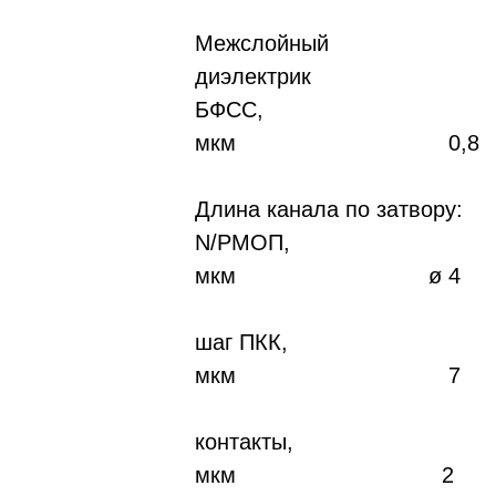
Межслойный
диэлектрик
БФСС,
мкм 0,8
Длина канала по затвору:
N/PMOП,
мкм ø 4
шаг ПКК,
мкм 7
контакты,
мкм 2