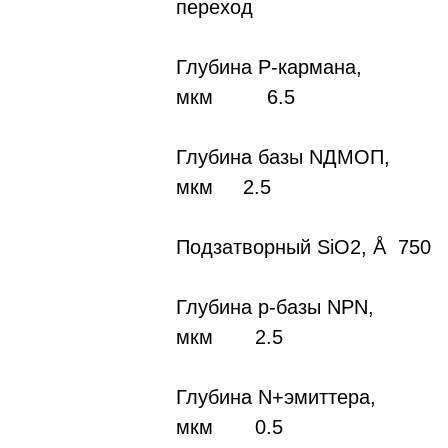
переход
Глубина P-кармана,
мкм 6.5
Глубина базы NДMOП,
мкм 2.5
Подзатворный SiO2, Å 750
Глубина p-базы NPN,
мкм 2.5
Глубина N+эмиттера,
мкм 0.5