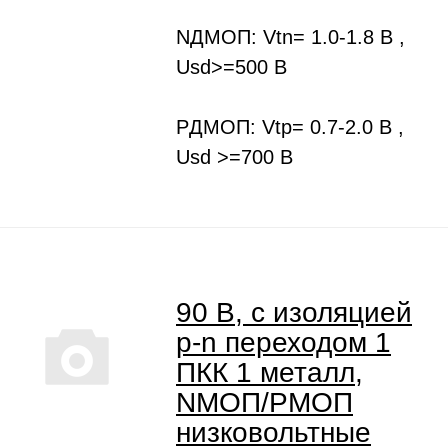
NДMOП: Vtn= 1.0-1.8 B ,
Usd>=500 В
PДMOП: Vtp= 0.7-2.0 B ,
Usd >=700 В
90 В, с изоляцией
p-n переходом 1
ПКК 1 металл,
NMOП/PMOП
низковольтные