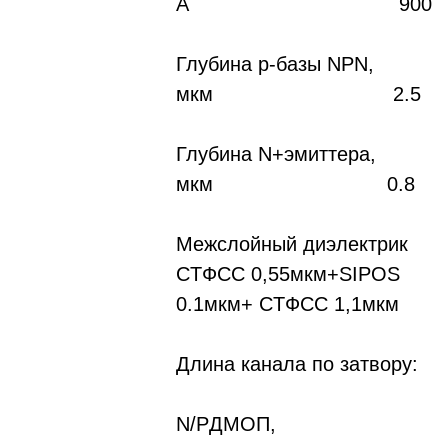
Å 900
Глубина p-базы NPN,
мкм 2.5
Глубина N+эмиттера,
мкм 0.8
Межслойный диэлектрик
СTФСС 0,55мкм+SIPOS
0.1мкм+ СTФСС 1,1мкм
Длина канала по затвору:
N/PДMOП,