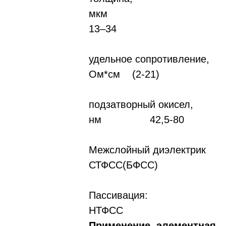
мкм
13–34
удельное сопротивление,
Ом*см (2-21)
подзатворный окисел,
нм 42,5-80
Межслойный диэлектрик
СТФСС(БФСС)
Пассивац
НТФСС
Применение, элементная