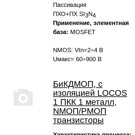
Пассивация
ПХО+ПХ SI
N
3
4
Применение, элементная
база:
MOSFET
NMOS: Vtn=2÷4 В
Uмакс= 60÷900 В
БиКДМОП, с
изоляцией LOCOS
1 ПКК 1 металл,
NMOП/PMOП
транзисторы
Характеристика процесса: