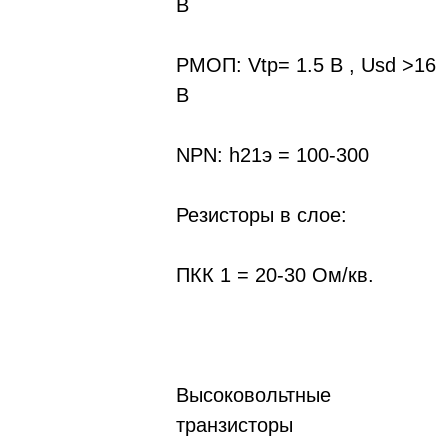
В
PMOП: Vtp= 1.5 B , Usd >16
В
NPN: h21э = 100-300
Резисторы в слое:
ПКК 1 = 20-30 Ом/кв.
Высоковольтные
транзисторы