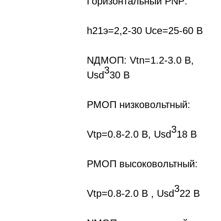
Горизонтальный PNP:
h21э=2,2-30 Uсе=25-60 В
NДMOП: Vtn=1.2-3.0 В,
3
Usd
30 В
PMOП низковольтный:
3
Vtp=0.8-2.0 B, Usd
18 В
PMOП высоковольтный:
3
Vtp=0.8-2.0 B , Usd
22 В