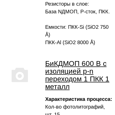
Резисторы в слое:
База NДMOП, Р-сток, ПКК.
Емкости: ПКК-Si (SiO2 750
Å)
ПКК-Al (SiO2 8000 Å)
БиКДМОП 600 В с
изоляцией p-n
переходом 1 ПКК 1
металл
Характеристика процесса:
Кол-во фотолитографий,
шт. 15