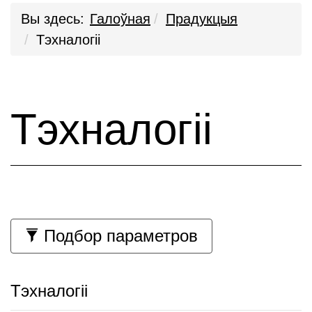
Вы здесь:
Галоўная
Прадукцыя
Тэхналогіі
Тэхналогіі
Подбор параметров
Тэхналогіі