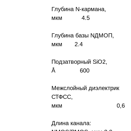
Глубина N-кармана,
мкм 4.5
Глубина базы NДMOП,
мкм 2.4
Подзатворный SiO2,
Å 600
Межслойный диэлектрик
СТФСС,
мкм 0,6
Длина канала: