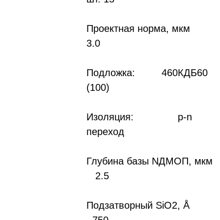
Проектная норма, мкм
3.0
Подложка: 460КДБ60
(100)
Изоляция: p-n
переход
Глубина базы NДMOП, мкм
2.5
Подзатворный SiO2, Å