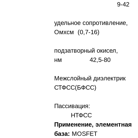
9-42
удельное сопротивление,
Омxсм (0,7-16)
подзатворный окисел,
нм 42,5-80
Межслойный диэлектрик
СТФСС(БФСС)
Пассивация
НТФСС
Применение, элементная
база:
MOSFET