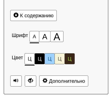
К содержанию
А
Шрифт
А
А
Цвет
Ц
Ц
Ц
Ц
Ц
Дополнительно