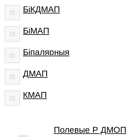
БiКДМАП
БiМАП
Біпалярныя
ДМАП
КМАП
Полевые Р ДМОП