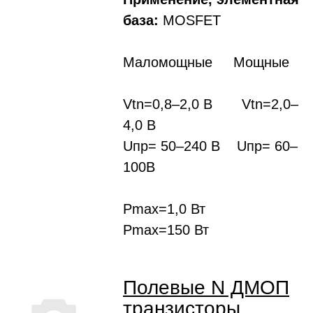
база:
MOSFET
Маломощные Мощные
Vtn=0,8–2,0 В Vtn=2,0–
4,0 В
Uпр= 50–240 В Uпр= 60–
100В
Pmax=1,0 Вт
Pmax=150 Вт
Полевые N ДМОП
транзисторы