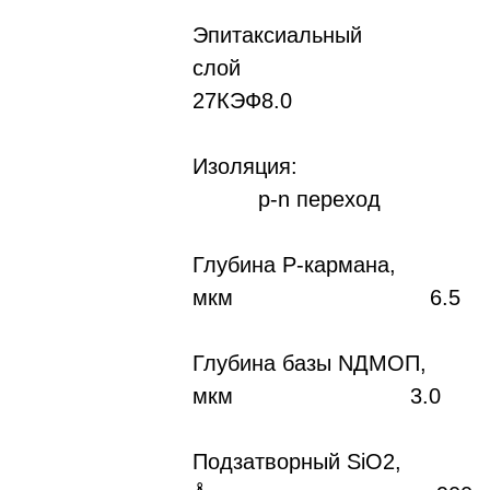
Эпитаксиальный
слой
27КЭФ8.0
Изоляция:
p-n переход
Глубина P-кармана,
мкм 6.5
Глубина базы NДMOП,
мкм 3.0
Подзатворный SiO2,