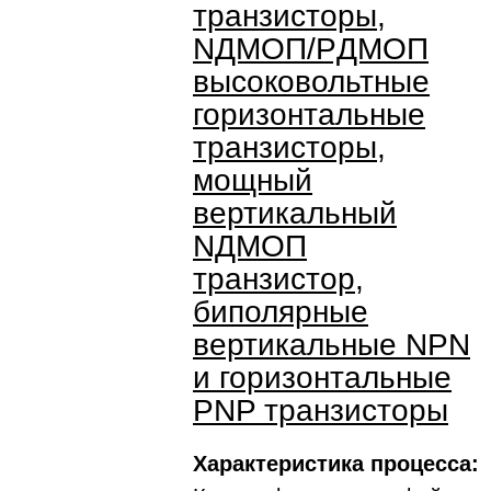
транзисторы,
NДMOП/PДMOП
высоковольтные
горизонтальные
транзисторы,
мощный
вертикальный
NДMOП
транзистор,
биполярные
вертикальные NPN
и горизонтальные
PNP транзисторы
Характеристика процесса: