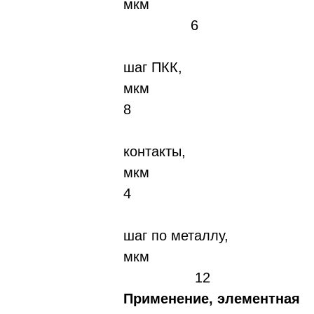
мкм
6
шаг ПКК,
мк
8
контакты,
мк
4
шаг по металлу,
мкм
12
Применение, элементная