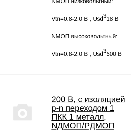
NMOП низковольтный:
3
Vtn=0.8-2.0 B , Usd
18 В
NMOП высоковольтный:
3
Vtn=0.8-2.0 B , Usd
600 В
200 В, с изоляцией
p-n переходом 1
ПКК 1 металл,
NДMOП/PДMOП