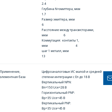
2.4
МЕНЕДЖЭРЫ
Глубина N+эмиттера, мкм
1.7
КАМПАНІІ З
Размер эмиттера, мкм
РАДАСЦЮ
6
АДКАЖУЦЬ НА
Расстояние между транзисторами,
мкм 6
ВАШЫ ПЫТАННІ,
Коммутация: контакты 1,
РАЗЛІЧАЦЬ
мкм 4
КОШТ ПАСЛУГ І
шаг 1 металл, мкм
13
ПАДРЫХТУЮЦЬ
ІНДЫВІДУАЛЬНАЕ
КАМЕРЦЫЙНАЕ
Применение,
Цифроаналоговые ИС малой и средней
элементная база
степени интеграции с Еп до 18 В
ПРАПАНОВУ.
Вертикальный NPN:
Вn=150 Uce=28 В
Ваша імя
*
Горизонтальный РNP:
Вр=35 Uсе=45 В
Вертикальный РNP:
Вр=35 Uсе=45 В