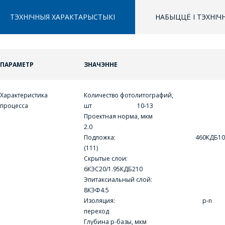
ТЭХНІЧНЫЯ ХАРАКТАРЫСТЫКІ
НАБЫЦЦЁ І ТЭХНІ
ППЕРАЙСЦІ Ў КОШЫК
ПАРАМЕТР
ЗНАЧЭННЕ
ПРАЦЯГНУЦЬ ПАКУПКІ
Характеристика
Количество фотолитографий,
процесса
шт 10-13
Проектная норма, мкм
2.0
Подложка: 460КДБ10
(111)
Скрытые слои:
6КЭС20/1.95КДБ210
Эпитаксиальный слой:
8КЭФ4.5
Изоляция: p-n
ЗАДАЦЬ ВАПРОС
переход
Глубина p-базы, мкм