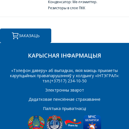
Конденсатор: Ме-n+эмиттер.
Тэлефон
*
Резисторы в слое ПКК
E-mail
ЗАКАЗАЦЬ
КАРЫСНАЯ ІНФАРМАЦЫЯ
Які цікавіць тавар/паслуга
«Тэлефон даверу» аб выпадках, якія маюць прыкметы
карупцыйных правапарушэнняў у холдынгу «ІНТЭГРАЛ»:
тэл.(+37517) 234-10-50
Паведамленне
*
Электронны зварот
Дадатковае пенсіённае страхаванне
Палітыка прыватнасці
*
- обязательные поля