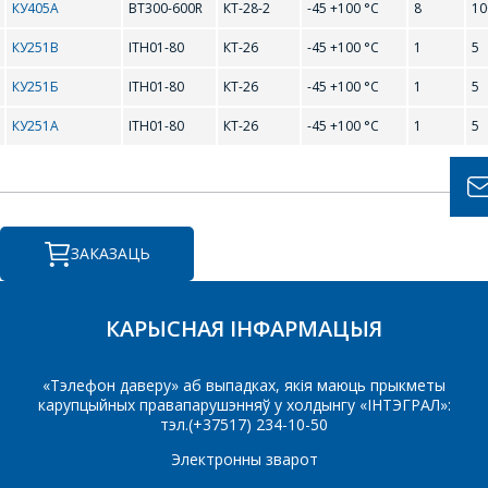
РАЗЛІЧАЦЬ
КУ405А
BT300-600R
КТ-28-2
-45 +100 °С
8
10
КОШТ ПАСЛУГ І
КУ251В
ITH01-80
КТ-26
-45 +100 °С
1
5
ПАДРЫХТУЮЦЬ
КУ251Б
ITH01-80
КТ-26
-45 +100 °С
1
5
ІНДЫВІДУАЛЬНАЕ
КАМЕРЦЫЙНАЕ
КУ251А
ITH01-80
КТ-26
-45 +100 °С
1
5
ПРАПАНОВУ.
Ваша імя
*
ЗАКАЗАЦЬ
Тэлефон
*
КАРЫСНАЯ ІНФАРМАЦЫЯ
«Тэлефон даверу» аб выпадках, якія маюць прыкметы
карупцыйных правапарушэнняў у холдынгу «ІНТЭГРАЛ»:
E-mail
тэл.(+37517) 234-10-50
Электронны зварот