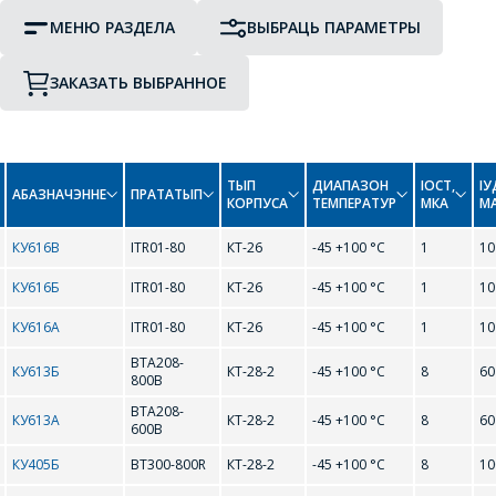
МЕНЮ РАЗДЕЛА
ВЫБРАЦЬ ПАРАМЕТРЫ
ЗАКАЗАТЬ ВЫБРАННОЕ
ПРАТАТЫП
ТЫП КОРПУСА
ПЕРЕЙТИ В КОРЗИНУ
ТЫП
ДИАПАЗОН
IОСТ,
IУ
Тиристоры
АБАЗНАЧЭННЕ
ПРАТАТЫП
КОРПУСА
ТЕМПЕРАТУР
МКА
М
ПРОДОЛЖИТЬ ПОКУПКИ
B
КУ616В
ITR01-80
КТ-26
-45 +100 °С
1
10
Триаки
ЗАДАЦЬ ВАПРОС
КУ616Б
ITR01-80
КТ-26
-45 +100 °С
1
10
BT300-600R
BT300-800R
КУ616А
ITR01-80
КТ-26
-45 +100 °С
1
10
МЕНЕДЖЭРЫ
BTA208-600B
BTA208-800B
BTA208-
КАМПАНІІ З
КУ613Б
КТ-28-2
-45 +100 °С
8
60
800B
РАДАСЦЮ
BTA208-
КУ613А
КТ-28-2
-45 +100 °С
8
60
I
АДКАЖУЦЬ НА
600B
ВАШЫ ПЫТАННІ,
КУ405Б
BT300-800R
КТ-28-2
-45 +100 °С
8
10
ITH01-80
ITR01-80