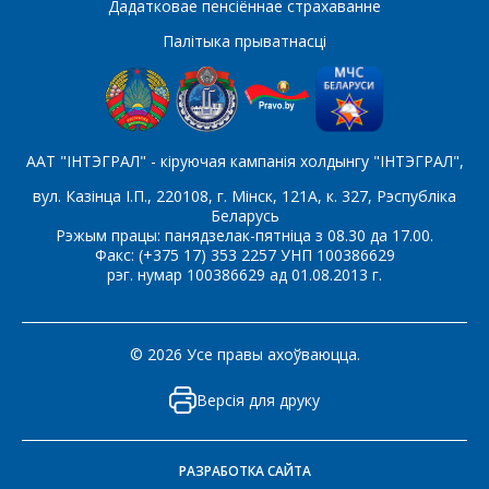
Дадатковае пенсіённае страхаванне
Які цікавіць тавар/паслуга
Палітыка прыватнасці
Паведамленне
*
ААТ "ІНТЭГРАЛ" - кіруючая кампанія холдынгу "ІНТЭГРАЛ",
вул. Казінца І.П., 220108, г. Мінск, 121А, к. 327, Рэспубліка
Беларусь
Рэжым працы: панядзелак-пятніца з 08.30 да 17.00.
Факс: (+375 17) 353 2257 УНП 100386629
рэг. нумар 100386629 ад 01.08.2013 г.
*
- обязательные поля
СОХРАНИТЬ
© 2026 Усе правы ахоўваюцца.
Версія для друку
РАЗРАБОТКА САЙТА