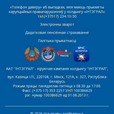
«Тэлефон даверу» аб выпадках, якія маюць прыкметы
Ваша імя
*
карупцыйных правапарушэнняў у холдынгу «ІНТЭГРАЛ»:
тэл.(+37517) 234-10-50
Электронны зварот
Тэлефон
*
Дадатковае пенсіённае страхаванне
Палітыка прыватнасці
E-mail
ААТ "ІНТЭГРАЛ" - кіруючая кампанія холдынгу "ІНТЭГРАЛ",
вул. Казінца І.П., 220108, г. Мінск, 121А, к. 327, Рэспубліка
Які цікавіць тавар/паслуга
Беларусь
Рэжым працы: панядзелак-пятніца з 08.30 да 17.00.
Факс: (+375 17) 353 2257 УНП 100386629
рэг. нумар 100386629 ад 01.08.2013 г.
Паведамленне
*
© 2026 Усе правы ахоўваюцца.