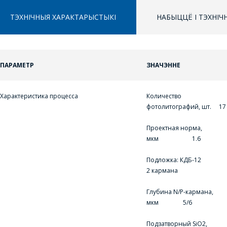
ТЭХНІЧНЫЯ ХАРАКТАРЫСТЫКІ
НАБЫЦЦЁ І ТЭХНІ
ППЕРАЙСЦІ Ў КОШЫК
ПАРАМЕТР
ЗНАЧЭННЕ
ПРАЦЯГНУЦЬ ПАКУПКІ
Характеристика процесса
Количество
фотолитографий, шт. 17
Проектная норма,
мкм 1.6
Подложка: КДБ-12
2 кармана
Глубина N/P-кармана,
мкм 5/6
Подзатворный SiO2,