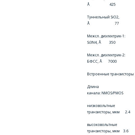
Å 425
Туннельный SiO2,
Å 77
Межсл. диэлектрик-1:
Si3N4, Å 350
Межсл. диэлектрик-2:
БФСС, Å 7000
Встроенные транзисторы
ЗАДАЦЬ ВАПРОС
Длина
канала: NMOS/PMOS
МЕНЕДЖЭРЫ
низковольтные
КАМПАНІІ З
транзисторы, мкм 2.4
РАДАСЦЮ
высоковольтные
АДКАЖУЦЬ НА
транзисторы, мкм 3.6