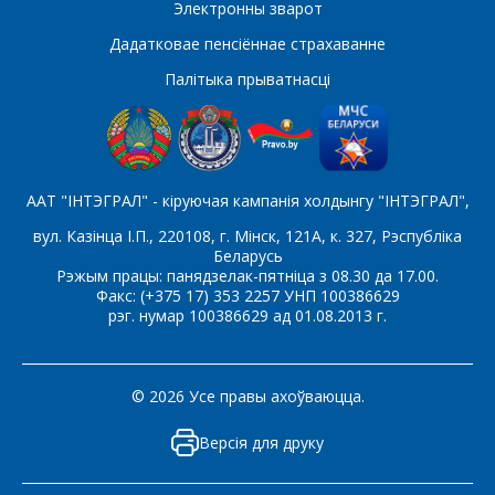
Электронны зварот
Дадатковае пенсіённае страхаванне
Палітыка прыватнасці
ААТ "ІНТЭГРАЛ" - кіруючая кампанія холдынгу "ІНТЭГРАЛ",
вул. Казінца І.П., 220108, г. Мінск, 121А, к. 327, Рэспубліка
Беларусь
Рэжым працы: панядзелак-пятніца з 08.30 да 17.00.
Факс: (+375 17) 353 2257 УНП 100386629
рэг. нумар 100386629 ад 01.08.2013 г.
© 2026 Усе правы ахоўваюцца.
Версія для друку