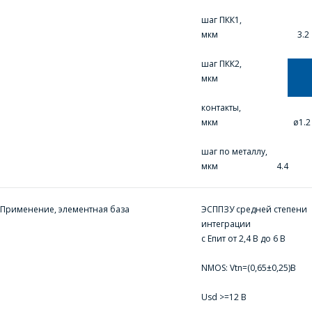
ВАШЫ ПЫТАННІ,
шаг ПКК1,
РАЗЛІЧАЦЬ
мкм 3.2
КОШТ ПАСЛУГ І
ПАДРЫХТУЮЦЬ
шаг ПКК2,
мкм 4.2
ІНДЫВІДУАЛЬНАЕ
КАМЕРЦЫЙНАЕ
контакты,
ПРАПАНОВУ.
мкм ø1.2
шаг по металлу,
Ваша імя
*
мкм 4.4
Применение, элементная база
ЭСППЗУ средней степени
интеграции
Тэлефон
*
с Епит от 2,4 В до 6 В
NMOS: Vtn=(0,65±0,25)В
E-mail
Usd >=12 В