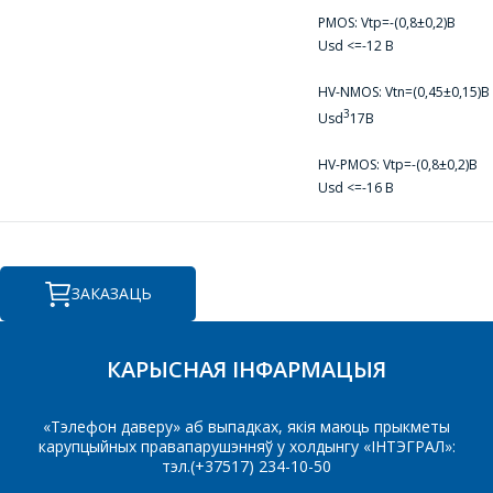
PMOS: Vtр=-(0,8±0,2)В
Usd <=-12 В
Які цікавіць тавар/паслуга
HV-NMOS: Vtn=(0,45±0,15)В
3
Usd
17В
HV-PMOS: Vtp=-(0,8±0,2)В
Паведамленне
*
Usd <=-16 В
ЗАКАЗАЦЬ
*
- обязательные поля
КАРЫСНАЯ ІНФАРМАЦЫЯ
СОХРАНИТЬ
«Тэлефон даверу» аб выпадках, якія маюць прыкметы
карупцыйных правапарушэнняў у холдынгу «ІНТЭГРАЛ»:
тэл.(+37517) 234-10-50