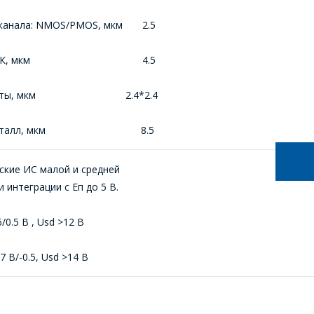
 канала: NMOS/PMOS, мкм 2.5
г ПКК, мкм 4.5
такты, мкм 2.4*2.4
 металл, мкм 8.5
ские ИС малой и средней
и интеграции с Еп до 5 В.
6/0.5 B , Usd >12 В
.7 B/-0.5, Usd >14 В