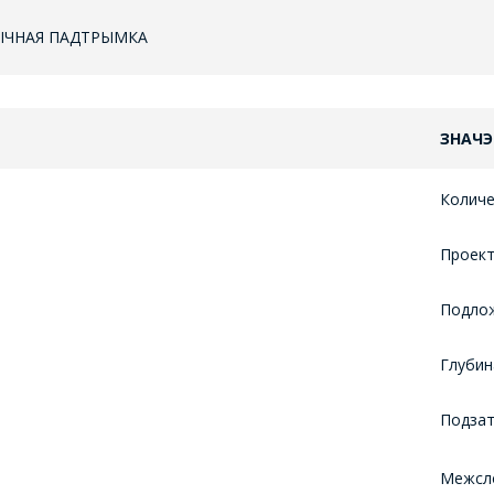
НІЧНАЯ ПАДТРЫМКА
ЗНАЧЭ
Колич
Прое
Подло
Глуби
Подзат
ЗАДАЦЬ ВАПРОС
Межс