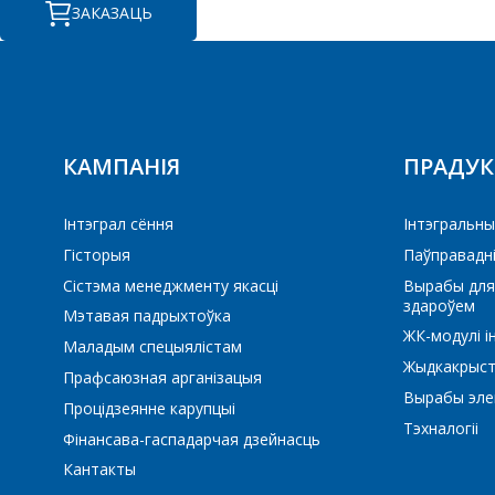
ЗАКАЗАЦЬ
КАМПАНІЯ
ПРАДУ
Інтэграл сёння
Iнтэгральны
Гісторыя
Паўправадн
Сістэма менеджменту якасці
Вырабы для
здароўем
Мэтавая падрыхтоўка
ЖК-модулі і
Маладым спецыялістам
Жыдкакрыст
Прафсаюзная арганізацыя
Вырабы элек
Процідзеянне карупцыі
Тэхналогіі
Фінансава-гаспадарчая дзейнасць
Кантакты