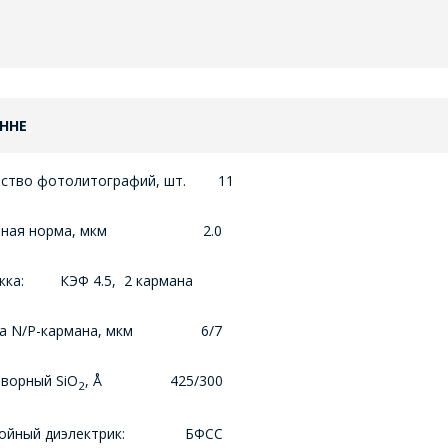
ННЕ
ество фотолитографий, шт. 11
ктная норма, мкм 2.0
жка: КЭФ 4.5, 2 кармана
на N/P-кармана, мкм 6/7
ворный SiO
, Å 425/300
2
лойный диэлектрик: БФСС