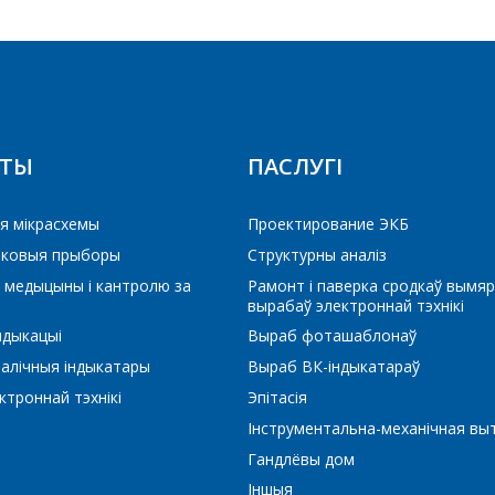
Які цікавіць тавар/паслуга
Паведамленне
*
КТЫ
ПАСЛУГІ
я мікрасхемы
Проектирование ЭКБ
іковыя прыборы
Структурны аналіз
*
- обязательные поля
 медыцыны і кантролю за
Рамонт і паверка сродкаў вымяр
вырабаў электроннай тэхнікі
ндыкацыі
Выраб фоташаблонаў
СОХРАНИТЬ
алічныя індыкатары
Выраб ВК-індыкатараў
троннай тэхнікі
Эпітасія
Інструментальна-механічная вы
Гандлёвы дом
Іншыя