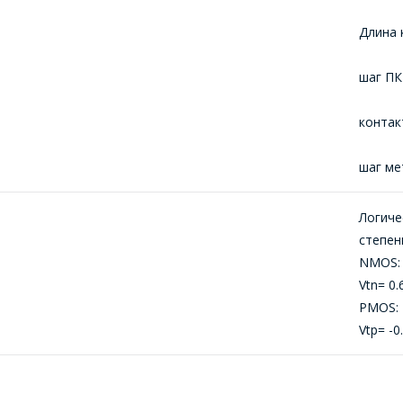
МЕНЕДЖЭРЫ КАМПАНІІ З РАДАСЦЮ
Длина
АДКАЖУЦЬ НА ВАШЫ ПЫТАННІ,
РАЗЛІЧАЦЬ КОШТ ПАСЛУГ І
ша
ПАДРЫХТУЮЦЬ ІНДЫВІДУАЛЬНАЕ
КАМЕРЦЫЙНАЕ ПРАПАНОВУ.
кон
Ваша імя
*
шаг
Логиче
степен
Тэлефон
*
NMOS:
Vtn= 0.
PMOS:
Vtp= -0
E-mail
ЕРАЙСЦІ Ў КОШЫК
ПРАЦЯГНУЦЬ ПАКУПКІ