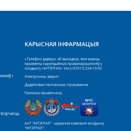
КАРЫСНАЯ ІНФАРМАЦЫЯ
«Тэлефон даверу» аб выпадках, якія маюць
прыкметы карупцыйных правапарушэнняў у
холдынгу «ІНТЭГРАЛ»: тэл.(+37517) 234-10-50
энняў і
Электронны зварот
Дадатковае пенсіённае страхаванне
Палітыка прыватнасці
творчасць
ААТ "ІНТЭГРАЛ" - кіруючая кампанія холдынгу
"ІНТЭГРАЛ",