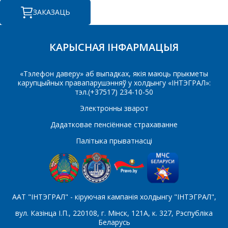
КАМЕРЦЫЙНАЕ
ЗАКАЗАЦЬ
ПРАПАНОВУ.
Ваша імя
*
КАРЫСНАЯ ІНФАРМАЦЫЯ
«Тэлефон даверу» аб выпадках, якія маюць прыкметы
карупцыйных правапарушэнняў у холдынгу «ІНТЭГРАЛ»:
Тэлефон
*
тэл.(+37517) 234-10-50
Электронны зварот
Дадатковае пенсіённае страхаванне
E-mail
Палітыка прыватнасці
Які цікавіць тавар/паслуга
ААТ "ІНТЭГРАЛ" - кіруючая кампанія холдынгу "ІНТЭГРАЛ",
вул. Казінца І.П., 220108, г. Мінск, 121А, к. 327, Рэспубліка
Беларусь