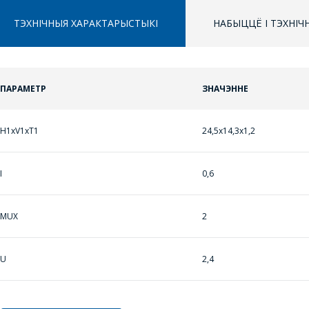
ТЭХНІЧНЫЯ ХАРАКТАРЫСТЫКІ
НАБЫЦЦЁ І ТЭХНІ
ПАРАМЕТР
ЗНАЧЭННЕ
ЗАДАЦЬ ВАПРОС
ППЕРАЙСЦІ Ў КОШЫК
H1xV1xT1
24,5х14,3х1,2
МЕНЕДЖЭРЫ
ПРАЦЯГНУЦЬ ПАКУПКІ
КАМПАНІІ З
РАДАСЦЮ
I
0,6
АДКАЖУЦЬ НА
ВАШЫ ПЫТАННІ,
MUX
2
РАЗЛІЧАЦЬ
КОШТ ПАСЛУГ І
U
2,4
ПАДРЫХТУЮЦЬ
ІНДЫВІДУАЛЬНАЕ