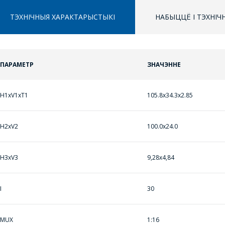
ТЭХНІЧНЫЯ ХАРАКТАРЫСТЫКІ
НАБЫЦЦЁ І ТЭХНІ
ПАРАМЕТР
ЗНАЧЭННЕ
ППЕРАЙСЦІ Ў КОШЫК
ПРАЦЯГНУЦЬ ПАКУПКІ
H1xV1xT1
105.8x34.3x2.85
ЗАДАЦЬ ВАПРОС
H2xV2
100.0x24.0
МЕНЕДЖЭРЫ
H3xV3
9,28х4,84
КАМПАНІІ З
РАДАСЦЮ
АДКАЖУЦЬ НА
I
30
ВАШЫ ПЫТАННІ,
РАЗЛІЧАЦЬ
MUX
1:16