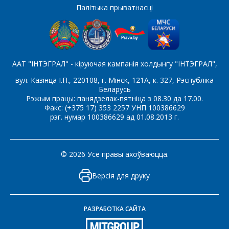
Які цікавіць тавар/паслуга
Палітыка прыватнасці
Паведамленне
*
ААТ "ІНТЭГРАЛ" - кіруючая кампанія холдынгу "ІНТЭГРАЛ",
вул. Казінца І.П., 220108, г. Мінск, 121А, к. 327, Рэспубліка
Беларусь
Рэжым працы: панядзелак-пятніца з 08.30 да 17.00.
Факс: (+375 17) 353 2257 УНП 100386629
рэг. нумар 100386629 ад 01.08.2013 г.
*
- обязательные поля
© 2026 Усе правы ахоўваюцца.
СОХРАНИТЬ
Версія для друку
РАЗРАБОТКА САЙТА