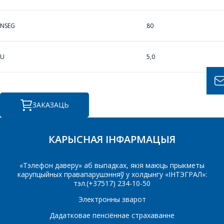
КОШТ ПАСЛУГ І
ПАДРЫХТУЮЦЬ
NSEG
80
ІНДЫВІДУАЛЬНАЕ
КАМЕРЦЫЙНАЕ
U
5,0
ПРАПАНОВУ.
Ваша імя
*
ЗАКАЗАЦЬ
Тэлефон
*
КАРЫСНАЯ ІНФАРМАЦЫЯ
«Тэлефон даверу» аб выпадках, якія маюць прыкметы
карупцыйных правапарушэнняў у холдынгу «ІНТЭГРАЛ»:
E-mail
тэл.(+37517) 234-10-50
Электронны зварот
Дадатковае пенсіённае страхаванне