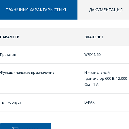
ТЭХНІЧНЫЯ ХАРАКТАРЫСТЫКІ
ДАКУМЕНТАЦЫЯ
ЗАДАЦЬ ВАПРОС
ПАРАМЕТР
ЗНАЧЭННЕ
ППЕРАЙСЦІ Ў КОШЫК
ПЕРАЙСЦІ Ў КОШЫК
МЕНЕДЖЭРЫ
Прататып
WFD1N60
ПРАЦЯГНУЦЬ ПАКУПКІ
ПРАЦЯГНУЦЬ ПАКУПКІ
КАМПАНІІ З
РАДАСЦЮ
Функцыянальнае прызначэнне
N – канальный
АДКАЖУЦЬ НА
транзистор 600 В; 12,000
Ом – 1 А
ВАШЫ ПЫТАННІ,
РАЗЛІЧАЦЬ
КОШТ ПАСЛУГ І
Тып корпуса
D-PAK
ПАДРЫХТУЮЦЬ
ІНДЫВІДУАЛЬНАЕ
КАМЕРЦЫЙНАЕ