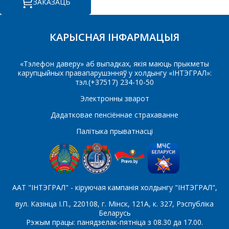
ЗАКАЗАЦЬ
ПРАПАНОВУ.
КАРЫСНАЯ ІНФАРМАЦЫЯ
Ваша імя
*
«Тэлефон даверу» аб выпадках, якія маюць прыкметы
карупцыйных правапарушэнняў у холдынгу «ІНТЭГРАЛ»:
тэл.(+37517) 234-10-50
Тэлефон
*
Электронны зварот
Дадатковае пенсіённае страхаванне
Палітыка прыватнасці
E-mail
Які цікавіць тавар/паслуга
ААТ "ІНТЭГРАЛ" - кіруючая кампанія холдынгу "ІНТЭГРАЛ",
вул. Казінца І.П., 220108, г. Мінск, 121А, к. 327, Рэспубліка
Беларусь
Рэжым працы: панядзелак-пятніца з 08.30 да 17.00.
Паведамленне
*