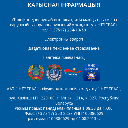
КАРЫСНАЯ ІНФАРМАЦЫЯ
E-mail
«Тэлефон даверу» аб выпадках, якія маюць прыкметы
карупцыйных правапарушэнняў у холдынгу «ІНТЭГРАЛ»:
тэл.(+37517) 234-10-50
Які цікавіць тавар/паслуга
Электронны зварот
Дадатковае пенсіённае страхаванне
Паведамленне
*
Палітыка прыватнасці
ААТ "ІНТЭГРАЛ" - кіруючая кампанія холдынгу "ІНТЭГРАЛ",
вул. Казінца І.П., 220108, г. Мінск, 121А, к. 327, Рэспубліка
*
- обязательные поля
Беларусь
Рэжым працы: панядзелак-пятніца з 08.30 да 17.00.
Факс: (+375 17) 353 2257 УНП 100386629
СОХРАНИТЬ
рэг. нумар 100386629 ад 01.08.2013 г.