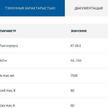
ТЭХНІЧНЫЯ ХАРАКТАРЫСТЫКІ
ДАКУМЕНТАЦЫЯ
ПАРАМЕТР
ЗНАЧЭННЕ
ППЕРАЙСЦІ Ў КОШЫК
ПЕРАЙСЦІ Ў КОШЫК
ПРАЦЯГНУЦЬ ПАКУПКІ
ПРАЦЯГНУЦЬ ПАКУПКІ
Тып корпуса
КТ-28-2
h21е
50...150
Iк max, мА
7500
ЗАДАЦЬ ВАПРОС
Uкб max, В
80
МЕНЕДЖЭРЫ
КАМПАНІІ З
Uкэ max, В
60