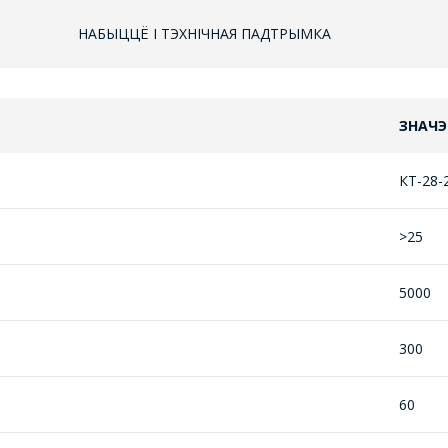
НАБЫЦЦЁ І ТЭХНІЧНАЯ ПАДТРЫМКА
ЗНАЧЭ
КТ-28-
>25
5000
ЗАДАЦЬ ВАПРОС
300
МЕНЕДЖЭРЫ КАМПАНІІ З РАДАСЦЮ
60
АДКАЖУЦЬ НА ВАШЫ ПЫТАННІ,