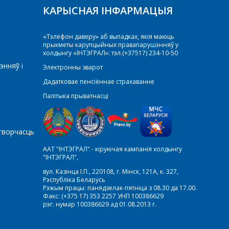
КАРЫСНАЯ ІНФАРМАЦЫЯ
«Тэлефон даверу» аб выпадках, якія маюць
прыкметы карупцыйных правапарушэнняў у
холдынгу «ІНТЭГРАЛ»: тэл.(+37517) 234-10-50
энняў і
Электронны зварот
Дадатковае пенсіённае страхаванне
Палітыка прыватнасці
творчасць
ААТ "ІНТЭГРАЛ" - кіруючая кампанія холдынгу
"ІНТЭГРАЛ",
вул. Казінца І.П., 220108, г. Мінск, 121А, к. 327,
Рэспубліка Беларусь
Рэжым працы: панядзелак-пятніца з 08.30 да 17.00.
Факс: (+375 17) 353 2257 УНП 100386629
рэг. нумар 100386629 ад 01.08.2013 г.