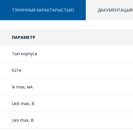
ТЭХНІЧНЫЯ ХАРАКТАРЫСТЫКІ
ДАКУМЕНТАЦЫЯ
ПАРАМЕТР
Тып корпуса
h21е
Iк max, мА
Uкб max, В
Uкэ max, В