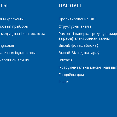
КТЫ
ПАСЛУГІ
Паведамленне
*
я мікрасхемы
Проектирование ЭКБ
іковыя прыборы
Структурны аналіз
 медыцыны і кантролю за
Рамонт і паверка сродкаў вымяр
вырабаў электроннай тэхнікі
ндыкацыі
Выраб фоташаблонаў
*
- обязательные поля
алічныя індыкатары
Выраб ВК-індыкатараў
троннай тэхнікі
Эпітасія
СОХРАНИТЬ
Інструментальна-механічная вы
Гандлёвы дом
Іншыя