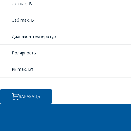
Uкэ нас, В
Uэб max, В
Диапазон температур
Полярность
Рк max, Вт
ЗАКАЗАЦЬ
ПП
ПЕ