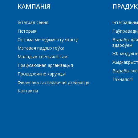
КАМПАНІЯ
ПРАДУ
Інтэграл сёння
Iнтэгральны
Гісторыя
Паўправадн
Сістэма менеджменту якасці
Вырабы для
здароўем
Мэтавая падрыхтоўка
ЖК-модулі і
Маладым спецыялістам
Жыдкакрыст
Прафсаюзная арганізацыя
Вырабы элек
Процідзеянне карупцыі
Тэхналогіі
Фінансава-гаспадарчая дзейнасць
Кантакты