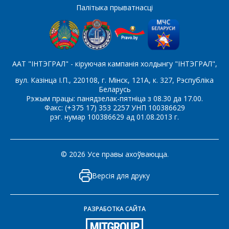
Які цікавіць тавар/паслуга
Палітыка прыватнасці
Паведамленне
*
ААТ "ІНТЭГРАЛ" - кіруючая кампанія холдынгу "ІНТЭГРАЛ",
вул. Казінца І.П., 220108, г. Мінск, 121А, к. 327, Рэспубліка
Беларусь
Рэжым працы: панядзелак-пятніца з 08.30 да 17.00.
Факс: (+375 17) 353 2257 УНП 100386629
рэг. нумар 100386629 ад 01.08.2013 г.
*
- обязательные поля
© 2026 Усе правы ахоўваюцца.
СОХРАНИТЬ
Версія для друку
РАЗРАБОТКА САЙТА