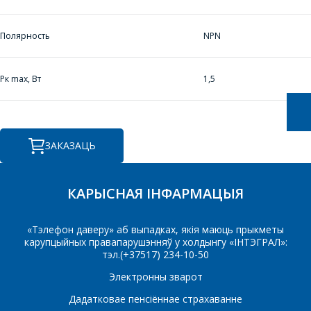
КОШТ ПАСЛУГ І
ПАДРЫХТУЮЦЬ
Полярность
NPN
ІНДЫВІДУАЛЬНАЕ
КАМЕРЦЫЙНАЕ
Рк max, Вт
1,5
ПРАПАНОВУ.
Ваша імя
*
ЗАКАЗАЦЬ
Тэлефон
*
КАРЫСНАЯ ІНФАРМАЦЫЯ
«Тэлефон даверу» аб выпадках, якія маюць прыкметы
карупцыйных правапарушэнняў у холдынгу «ІНТЭГРАЛ»:
E-mail
тэл.(+37517) 234-10-50
Электронны зварот
Дадатковае пенсіённае страхаванне