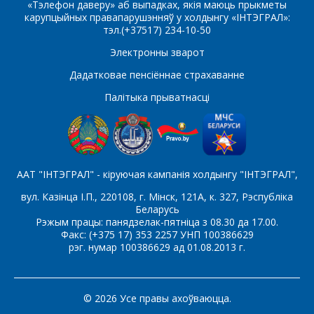
«Тэлефон даверу» аб выпадках, якія маюць прыкметы
карупцыйных правапарушэнняў у холдынгу «ІНТЭГРАЛ»:
тэл.(+37517) 234-10-50
Электронны зварот
Які цікавіць тавар/паслуга
Дадатковае пенсіённае страхаванне
Палітыка прыватнасці
Паведамленне
*
ААТ "ІНТЭГРАЛ" - кіруючая кампанія холдынгу "ІНТЭГРАЛ",
вул. Казінца І.П., 220108, г. Мінск, 121А, к. 327, Рэспубліка
Беларусь
*
- обязательные поля
Рэжым працы: панядзелак-пятніца з 08.30 да 17.00.
Факс: (+375 17) 353 2257 УНП 100386629
рэг. нумар 100386629 ад 01.08.2013 г.
СОХРАНИТЬ
© 2026 Усе правы ахоўваюцца.