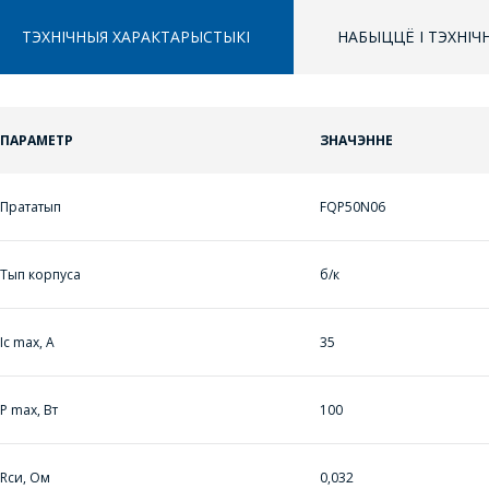
ТЭХНІЧНЫЯ ХАРАКТАРЫСТЫКІ
НАБЫЦЦЁ І ТЭХНІ
ПАРАМЕТР
ЗНАЧЭННЕ
ППЕРАЙСЦІ Ў КОШЫК
ПРАЦЯГНУЦЬ ПАКУПКІ
Прататып
FQP50N06
Тып корпуса
б/к
ЗАДАЦЬ ВАПРОС
Ic max, A
35
МЕНЕДЖЭРЫ
P max, Вт
100
КАМПАНІІ З
РАДАСЦЮ
Rси, Oм
0,032
АДКАЖУЦЬ НА