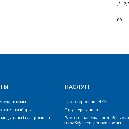
1,5…2,
Ваша імя
*
100
Тэлефон
*
E-mail
ЕРАЙСЦІ Ў КОШЫК
РАЙСЦІ Ў КОШЫК
ПРАЦЯГНУЦЬ ПАКУПКІ
ПРАЦЯГНУЦЬ ПАКУПКІ
КТЫ
ПАСЛУГІ
Які цікавіць тавар/паслуга
я мікрасхемы
Проектирование ЭКБ
іковыя прыборы
Структурны аналіз
Паведамленне
*
 медыцыны і кантролю за
Рамонт і паверка сродкаў вымяр
вырабаў электроннай тэхнікі