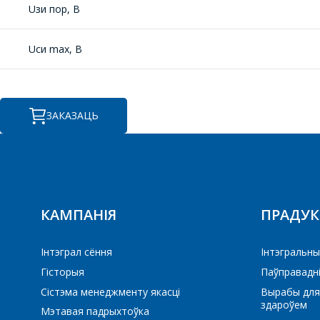
Uзи пор, В
Uси max, В
ЗАКАЗАЦЬ
ПП
ПЕ
КАМПАНІЯ
ПРАДУ
Інтэграл сёння
Iнтэгральны
Гісторыя
Паўправадн
Сістэма менеджменту якасці
Вырабы для
здароўем
Мэтавая падрыхтоўка