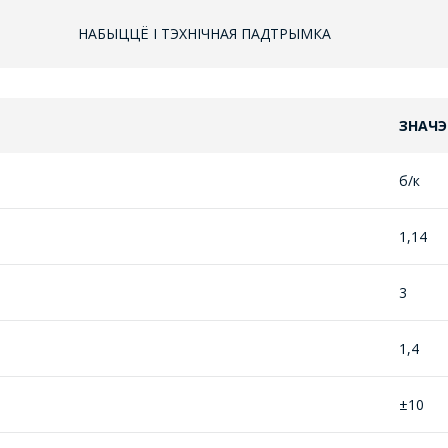
НАБЫЦЦЁ І ТЭХНІЧНАЯ ПАДТРЫМКА
ЗНАЧЭ
б/к
1,14
ЗАДАЦЬ ВАПРОС
3
МЕНЕДЖЭРЫ КАМПАНІІ З РАДАСЦЮ
АДКАЖУЦЬ НА ВАШЫ ПЫТАННІ,
1,4
РАЗЛІЧАЦЬ КОШТ ПАСЛУГ І
ПАДРЫХТУЮЦЬ ІНДЫВІДУАЛЬНАЕ
±10
КАМЕРЦЫЙНАЕ ПРАПАНОВУ.