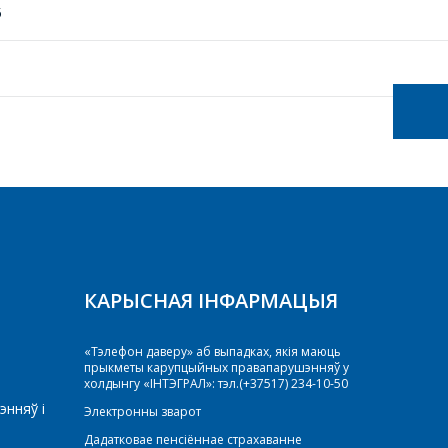
5
КАРЫСНАЯ ІНФАРМАЦЫЯ
«Тэлефон даверу» аб выпадках, якія маюць
прыкметы карупцыйных правапарушэнняў у
холдынгу «ІНТЭГРАЛ»: тэл.(+37517) 234-10-50
энняў і
Электронны зварот
Дадатковае пенсіённае страхаванне