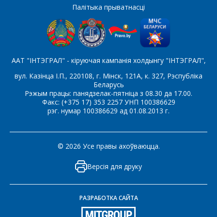
Які цікавіць тавар/паслуга
Палітыка прыватнасці
Паведамленне
*
ААТ "ІНТЭГРАЛ" - кіруючая кампанія холдынгу "ІНТЭГРАЛ",
вул. Казінца І.П., 220108, г. Мінск, 121А, к. 327, Рэспубліка
Беларусь
Рэжым працы: панядзелак-пятніца з 08.30 да 17.00.
Факс: (+375 17) 353 2257 УНП 100386629
рэг. нумар 100386629 ад 01.08.2013 г.
*
- обязательные поля
© 2026 Усе правы ахоўваюцца.
СОХРАНИТЬ
Версія для друку
РАЗРАБОТКА САЙТА