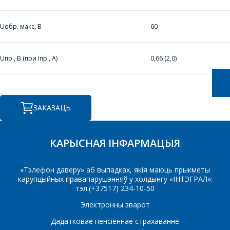
КОШТ ПАСЛУГ І
ПАДРЫХТУЮЦЬ
Uобр. макс, В
60
ІНДЫВІДУАЛЬНАЕ
КАМЕРЦЫЙНАЕ
Uпр., В (при Iпр., А)
0,66 (2,0)
ПРАПАНОВУ.
Ваша імя
*
ЗАКАЗАЦЬ
Тэлефон
*
КАРЫСНАЯ ІНФАРМАЦЫЯ
«Тэлефон даверу» аб выпадках, якія маюць прыкметы
карупцыйных правапарушэнняў у холдынгу «ІНТЭГРАЛ»:
E-mail
тэл.(+37517) 234-10-50
Электронны зварот
Дадатковае пенсіённае страхаванне