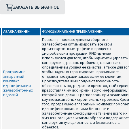
ЗАКАЗАТЬ ВЫБРАННОЕ
АБАЗНАЧЭННЕ
ФУНКЦЫЯНАЛЬНАЕ ПРЫЗНАЧЭННЕ
ПЕРЕЙТИ В КОРЗИНУ
Позволяет производителям сборного
железобетона оптимизировать все свои
ПРОДОЛЖИТЬ ПОКУПКИ
производственные графики и процессы
дистрибьюции продукции. RFID-данные
используются для того, чтобы идентифицировать
конструкцию, решать проблемы, связанные с
определением уровня ее качества, а также для тог
Программно-
чтобы надежно гарантировать правильность
аппаратный
отправки продукции заказавшим ее клиентам.
комплекс
Производители ЖБИ получают возможность
идентификации
обеспечивать подрядчикам превосходный сервис
железобетонных
предоставляя им всю критическую информацию,
изделий
которой они должны располагать при реализаци
крупномасштабных строительных проектов. Кро
того, программно-аппаратный комплекс помогае
идентифицировать и сами бетонные и
железобетонные конструкции в течение всего их
жизненного цикла и таким образом поддерживат
конструктивную целостность и безопасность
объектов.