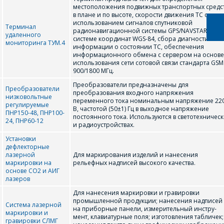
местоположения подвижных транспортных средс
ПАДРЫХТУЮЦЬ
в плане и по высоте, скорости движения ТС с
использованием сигналов спутниковой
ІНДЫВІДУАЛЬНАЕ
Терминал
радионавигационной системы GPS/NAVSTAR в
удаленного
КАМЕРЦЫЙНАЕ
системе координат WGS-84, сбора диагностическ
мониторинга ТУМ.4
информации о состоянии ТС, обеспечения
ПРАПАНОВУ.
информационного обмена с сервером на основе
использования сети сотовой связи стандарта GSM
900/1800 МГц.
Ваша імя
*
Преобразователи предназначены для
Преобразователи
преобразования входного напряжения
низковольтные
переменного тока номинальным напряжение 22
регулируемые
В, частотой (50±1) Гц в выходное напряжение
ПНР150-48, ПНР100-
постоянного тока. Используются в светотехничес
24, ПНР60-12
и радиоустройствах.
Тэлефон
*
Установки
дефлекторные
лазерной
Для маркирования изделий и нанесения
маркировки на
рельефных надписей высокого качества.
основе СО2 и АИГ
E-mail
лазеров
Для нанесения маркировки и гравировки
промышленной продукции; нанесения надписей
Система лазерной
на приборные панели, измерительный инстру-
маркировки и
мент, клавиатурные поля; изготовления табличек;
Які цікавіць тавар/паслуга
гравировки СЛМГ