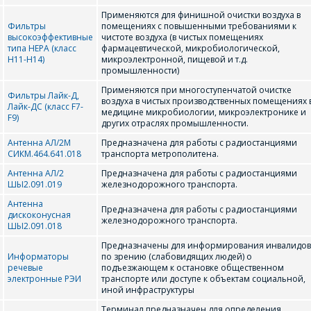
Применяются для финишной очистки воздуха в
Фильтры
помещениях с повышенными требованиями к
высокоэффективные
чистоте воздуха (в чистых помещениях
типа HEPA (класс
фармацевтической, микробиологической,
H11-H14)
микроэлектронной, пищевой и т.д.
промышленности)
Применяются при многоступенчатой очистке
Фильтры Лайк-Д,
воздуха в чистых производственных помещениях 
Лайк-ДС (класс F7-
медицине микробиологии, микроэлектронике и
F9)
других отраслях промышленности.
Антенна АЛ/2М
Предназначена для работы с радиостанциями
ЗАДАЦЬ ВАПРОС
СИКМ.464.641.018
транспорта метрополитена.
Антенна АЛ/2
Предназначена для работы с радиостанциями
ШЫ2.091.019
железнодорожного транспорта.
МЕНЕДЖЭРЫ
Антенна
КАМПАНІІ З
Предназначена для работы с радиостанциями
дискоконусная
железнодорожного транспорта.
РАДАСЦЮ
ШЫ2.091.018
Предназначены для информирования инвалидов
АДКАЖУЦЬ НА
Информаторы
по зрению (слабовидящих людей) о
ВАШЫ ПЫТАННІ,
речевые
подъезжающем к остановке общественном
электронные РЭИ
транспорте или доступе к объектам социальной,
РАЗЛІЧАЦЬ
иной инфраструктуры
КОШТ ПАСЛУГ І
Терминал предназначен для определения