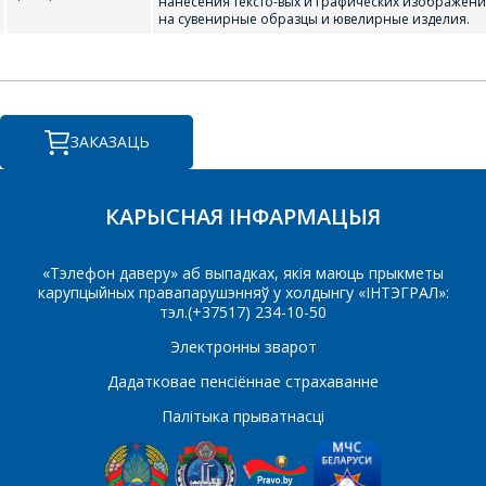
нанесения тексто-вых и графических изображен
на сувенирные образцы и ювелирные изделия.
Паведамленне
*
ЗАКАЗАЦЬ
КАРЫСНАЯ ІНФАРМАЦЫЯ
*
- обязательные поля
«Тэлефон даверу» аб выпадках, якія маюць прыкметы
карупцыйных правапарушэнняў у холдынгу «ІНТЭГРАЛ»:
СОХРАНИТЬ
тэл.(+37517) 234-10-50
Электронны зварот
Дадатковае пенсіённае страхаванне
Палітыка прыватнасці