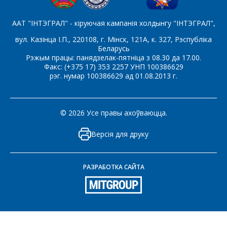
ААТ "ІНТЭГРАЛ" - кіруючая кампанія холдынгу "ІНТЭГРАЛ",
вул. Казінца І.П., 220108, г. Мінск, 121А, к. 327, Рэспубліка
Беларусь
Рэжым працы: панядзелак-пятніца з 08.30 да 17.00.
Факс: (+375 17) 353 2257 УНП 100386629
рэг. нумар 100386629 ад 01.08.2013 г.
© 2026 Усе правы ахоўваюцца.
Версія для друку
РАЗРАБОТКА САЙТА