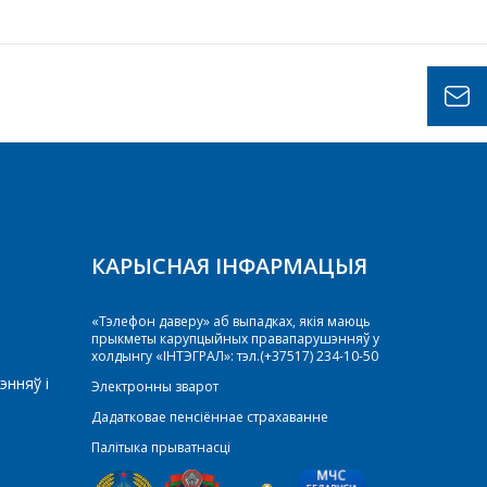
КАРЫСНАЯ ІНФАРМАЦЫЯ
«Тэлефон даверу» аб выпадках, якія маюць
прыкметы карупцыйных правапарушэнняў у
холдынгу «ІНТЭГРАЛ»: тэл.(+37517) 234-10-50
энняў і
Электронны зварот
Дадатковае пенсіённае страхаванне
Палітыка прыватнасці