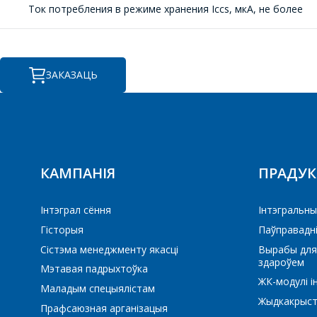
Ток потребления в режиме хранения Iccs, мкА, не более
ЗАКАЗАЦЬ
ПП
ПЕ
КАМПАНІЯ
ПРАДУ
Інтэграл сёння
Iнтэгральны
Гісторыя
Паўправадн
Сістэма менеджменту якасці
Вырабы для
здароўем
Мэтавая падрыхтоўка
ЖК-модулі і
Маладым спецыялістам
Жыдкакрыст
Прафсаюзная арганізацыя