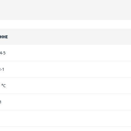
ННЕ
4-5
8-1
 °С
1