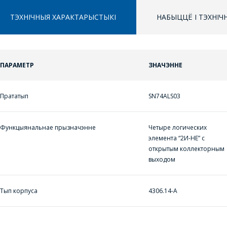
ТЭХНІЧНЫЯ ХАРАКТАРЫСТЫКІ
НАБЫЦЦЁ І ТЭХНІ
ПАРАМЕТР
ЗНАЧЭННЕ
ЗАДАЦЬ ВАПРОС
ППЕРАЙСЦІ Ў КОШЫК
Прататып
SN74ALS03
ПРАЦЯГНУЦЬ ПАКУПКІ
МЕНЕДЖЭРЫ
КАМПАНІІ З
РАДАСЦЮ
Функцыянальнае прызначэнне
Четыре логических
элемента “2И-НЕ” с
АДКАЖУЦЬ НА
открытым коллекторным
ВАШЫ ПЫТАННІ,
выходом
РАЗЛІЧАЦЬ
КОШТ ПАСЛУГ І
Тып корпуса
4306.14-А
ПАДРЫХТУЮЦЬ
ІНДЫВІДУАЛЬНАЕ