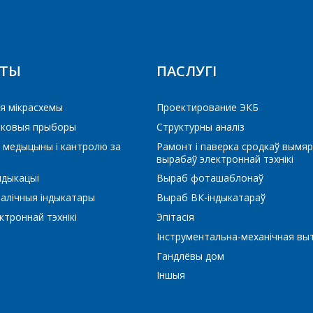
Тэлефон
*
КТЫ
ПАСЛУГІ
E-mail
ЕРАЙСЦІ Ў КОШЫК
ПРАЦЯГНУЦЬ ПАКУПКІ
я мікрасхемы
Проектирование ЭКБ
іковыя прыборы
Структурны аналіз
 медыцыны і кантролю за
Рамонт і паверка сродкаў вымяр
Які цікавіць тавар/паслуга
вырабаў электроннай тэхнікі
ндыкацыі
Выраб фоташаблонаў
алічныя індыкатары
Выраб ВК-індыкатараў
Паведамленне
*
троннай тэхнікі
Эпітасія
Інструментальна-механічная вы
Гандлёвы дом
Іншыя