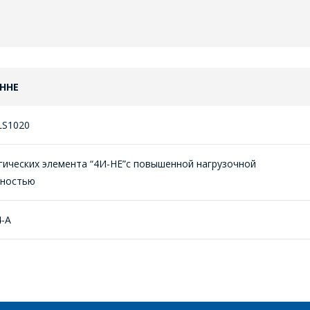
ННЕ
LS1020
гических элемента “4И-НЕ”с повышенной нагрузочной
бностью
4-А