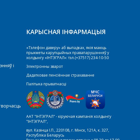
КАРЫСНАЯ ІНФАРМАЦЫЯ
«Тэлефон даверу» аб выпадках, якія маюць
прыкметы карупцыйных правапарушэнняў у
холдынгу «ІНТЭГРАЛ»: тэл.(+37517) 234-10-50
энняў і
Электронны зварот
Дадатковае пенсіённае страхаванне
Палітыка прыватнасці
творчасць
ААТ "ІНТЭГРАЛ" - кіруючая кампанія холдынгу
"ІНТЭГРАЛ",
вул. Казінца І.П., 220108, г. Мінск, 121А, к. 327,
Рэспубліка Беларусь