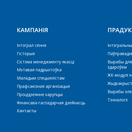
КАМПАНІЯ
ПРАДУ
ПП
Інтэграл сёння
Iнтэгральны
Гісторыя
Паўправадн
Сістэма менеджменту якасці
Вырабы для
здароўем
Мэтавая падрыхтоўка
ЖК-модулі і
Маладым спецыялістам
Жыдкакрыст
Прафсаюзная арганізацыя
Вырабы элек
Процідзеянне карупцыі
Тэхналогіі
Фінансава-гаспадарчая дзейнасць
Кантакты