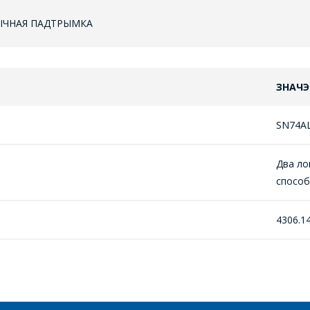
НІЧНАЯ ПАДТРЫМКА
ЗНАЧЭ
ЗАДАЦЬ ВАПРОС
SN74A
МЕНЕДЖЭРЫ КАМПАНІІ З РАДАСЦЮ
Два ло
АДКАЖУЦЬ НА ВАШЫ ПЫТАННІ,
спосо
РАЗЛІЧАЦЬ КОШТ ПАСЛУГ І
ПАДРЫХТУЮЦЬ ІНДЫВІДУАЛЬНАЕ
4306.1
КАМЕРЦЫЙНАЕ ПРАПАНОВУ.
Ваша імя
*