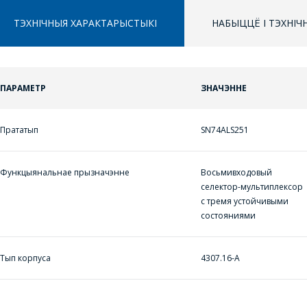
ТЭХНІЧНЫЯ ХАРАКТАРЫСТЫКІ
НАБЫЦЦЁ І ТЭХНІ
ПАРАМЕТР
ЗНАЧЭННЕ
ЗАДАЦЬ ВАПРОС
ППЕРАЙСЦІ Ў КОШЫК
Прататып
SN74ALS251
ПРАЦЯГНУЦЬ ПАКУПКІ
МЕНЕДЖЭРЫ
КАМПАНІІ З
РАДАСЦЮ
Функцыянальнае прызначэнне
Восьмивходовый
селектор-мультиплексор
АДКАЖУЦЬ НА
с тремя устойчивыми
ВАШЫ ПЫТАННІ,
состояниями
РАЗЛІЧАЦЬ
КОШТ ПАСЛУГ І
Тып корпуса
4307.16-А
ПАДРЫХТУЮЦЬ
ІНДЫВІДУАЛЬНАЕ