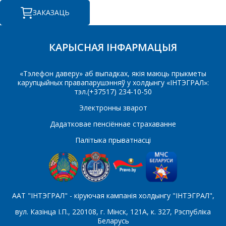
КАМЕРЦЫЙНАЕ
ЗАКАЗАЦЬ
ПРАПАНОВУ.
Ваша імя
*
КАРЫСНАЯ ІНФАРМАЦЫЯ
«Тэлефон даверу» аб выпадках, якія маюць прыкметы
карупцыйных правапарушэнняў у холдынгу «ІНТЭГРАЛ»:
Тэлефон
*
тэл.(+37517) 234-10-50
Электронны зварот
Дадатковае пенсіённае страхаванне
E-mail
Палітыка прыватнасці
Які цікавіць тавар/паслуга
ААТ "ІНТЭГРАЛ" - кіруючая кампанія холдынгу "ІНТЭГРАЛ",
вул. Казінца І.П., 220108, г. Мінск, 121А, к. 327, Рэспубліка
Беларусь