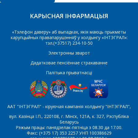
ПРАПАНОВУ.
КАРЫСНАЯ ІНФАРМАЦЫЯ
Ваша імя
*
«Тэлефон даверу» аб выпадках, якія маюць прыкметы
карупцыйных правапарушэнняў у холдынгу «ІНТЭГРАЛ»:
тэл.(+37517) 234-10-50
Тэлефон
*
Электронны зварот
Дадатковае пенсіённае страхаванне
Палітыка прыватнасці
E-mail
Які цікавіць тавар/паслуга
ААТ "ІНТЭГРАЛ" - кіруючая кампанія холдынгу "ІНТЭГРАЛ",
вул. Казінца І.П., 220108, г. Мінск, 121А, к. 327, Рэспубліка
Беларусь
Рэжым працы: панядзелак-пятніца з 08.30 да 17.00.
Факс: (+375 17) 353 2257 УНП 100386629
Паведамленне
*