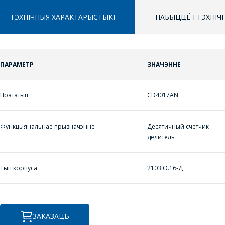
ТЭХНІЧНЫЯ ХАРАКТАРЫСТЫКІ
НАБЫЦЦЁ І ТЭХНІ
ЗАДАЦЬ ВАПРОС
ПАРАМЕТР
ЗНАЧЭННЕ
ППЕРАЙСЦІ Ў КОШЫК
МЕНЕДЖЭРЫ
Прататып
CD4017AN
ПРАЦЯГНУЦЬ ПАКУПКІ
КАМПАНІІ З
РАДАСЦЮ
Функцыянальнае прызначэнне
Десятичный счетчик-
АДКАЖУЦЬ НА
делитель
ВАШЫ ПЫТАННІ,
РАЗЛІЧАЦЬ
Тып корпуса
2103Ю.16-Д
КОШТ ПАСЛУГ І
ПАДРЫХТУЮЦЬ
ІНДЫВІДУАЛЬНАЕ
КАМЕРЦЫЙНАЕ
ЗАКАЗАЦЬ