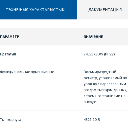
ТЭХНІЧНЫЯ ХАРАКТАРЫСТЫКІ
ДАКУМЕНТАЦЫЯ
ПАРАМЕТР
ЗНАЧЭННЕ
ППЕРАЙСЦІ Ў КОШЫК
ПЕРАЙСЦІ Ў КОШЫК
ЗАДАЦЬ ВАПРОС
Прататып
74LV373DW (ИР22)
ПРАЦЯГНУЦЬ ПАКУПКІ
ПРАЦЯГНУЦЬ ПАКУПКІ
МЕНЕДЖЭРЫ
КАМПАНІІ З
Функцыянальнае прызначэнне
Восьмиразрядный
РАДАСЦЮ
регистр, управляемый по
уровню с параллельным
АДКАЖУЦЬ НА
вводом-выводом данных,
ВАШЫ ПЫТАННІ,
с тремя состояниями на
выходе
РАЗЛІЧАЦЬ
КОШТ ПАСЛУГ І
ПАДРЫХТУЮЦЬ
Тып корпуса
4321.20-В
ІНДЫВІДУАЛЬНАЕ