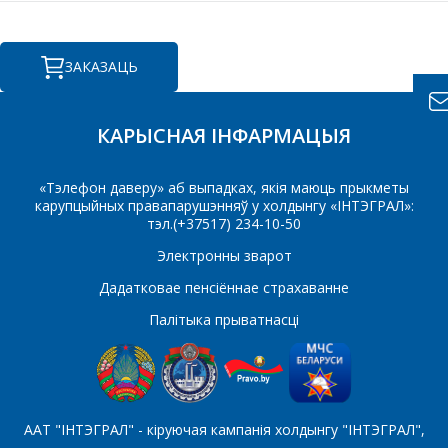
КАМЕРЦЫЙНАЕ
ПРАПАНОВУ.
ЗАКАЗАЦЬ
Ваша імя
*
КАРЫСНАЯ ІНФАРМАЦЫЯ
«Тэлефон даверу» аб выпадках, якія маюць прыкметы
Тэлефон
*
карупцыйных правапарушэнняў у холдынгу «ІНТЭГРАЛ»:
тэл.(+37517) 234-10-50
Электронны зварот
Дадатковае пенсіённае страхаванне
E-mail
Палітыка прыватнасці
Які цікавіць тавар/паслуга
ААТ "ІНТЭГРАЛ" - кіруючая кампанія холдынгу "ІНТЭГРАЛ",