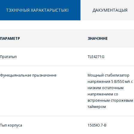
ТЭХНІЧНЫЯ ХАРАКТАРЫСТЫКІ
ДАКУМЕНТАЦЫЯ
ПАРАМЕТР
ЗНАЧЭННЕ
ППЕРАЙСЦІ Ў КОШЫК
ПЕРАЙСЦІ Ў КОШЫК
ЗАДАЦЬ ВАПРОС
Прататып
TLE4271G
ПРАЦЯГНУЦЬ ПАКУПКІ
ПРАЦЯГНУЦЬ ПАКУПКІ
МЕНЕДЖЭРЫ
КАМПАНІІ З
Функцыянальнае прызначэнне
Мощный стабилизатор
РАДАСЦЮ
напряжения 5 В/550 мА с
низким остаточным
АДКАЖУЦЬ НА
напряжением со
ВАШЫ ПЫТАННІ,
встроенным сторожевым
таймером
РАЗЛІЧАЦЬ
КОШТ ПАСЛУГ І
ПАДРЫХТУЮЦЬ
Тып корпуса
1505Ю.7-В
ІНДЫВІДУАЛЬНАЕ