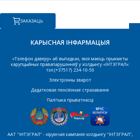
КАМЕРЦЫЙНАЕ
ПРАПАНОВУ.
ЗАКАЗАЦЬ
Ваша імя
*
КАРЫСНАЯ ІНФАРМАЦЫЯ
«Тэлефон даверу» аб выпадках, якія маюць прыкметы
Тэлефон
*
карупцыйных правапарушэнняў у холдынгу «ІНТЭГРАЛ»:
тэл.(+37517) 234-10-50
Электронны зварот
Дадатковае пенсіённае страхаванне
E-mail
Палітыка прыватнасці
Які цікавіць тавар/паслуга
ААТ "ІНТЭГРАЛ" - кіруючая кампанія холдынгу "ІНТЭГРАЛ",