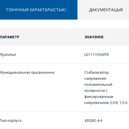
ТЭХНІЧНЫЯ ХАРАКТАРЫСТЫКІ
ДАКУМЕНТАЦЫЯ
ПАРАМЕТР
ЗНАЧЭННЕ
ППЕРАЙСЦІ Ў КОШЫК
ПЕРАЙСЦІ Ў КОШЫК
ЗАДАЦЬ ВАПРОС
Прататып
LD1117AS30TR
ПРАЦЯГНУЦЬ ПАКУПКІ
ПРАЦЯГНУЦЬ ПАКУПКІ
МЕНЕДЖЭРЫ
КАМПАНІІ З
Функцыянальнае прызначэнне
Стабилизатор
РАДАСЦЮ
напряжения
положительной
АДКАЖУЦЬ НА
полярности с
ВАШЫ ПЫТАННІ,
фиксированным
напряжением 3,0 В; 1,0 А
РАЗЛІЧАЦЬ
КОШТ ПАСЛУГ І
ПАДРЫХТУЮЦЬ
Тып корпуса
4302Ю.4-А
ІНДЫВІДУАЛЬНАЕ