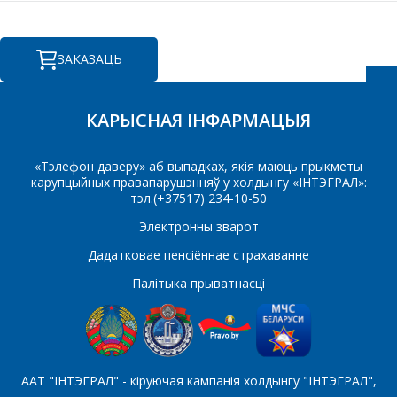
КАМЕРЦЫЙНАЕ
ПРАПАНОВУ.
ЗАКАЗАЦЬ
Ваша імя
*
КАРЫСНАЯ ІНФАРМАЦЫЯ
«Тэлефон даверу» аб выпадках, якія маюць прыкметы
Тэлефон
*
карупцыйных правапарушэнняў у холдынгу «ІНТЭГРАЛ»:
тэл.(+37517) 234-10-50
Электронны зварот
Дадатковае пенсіённае страхаванне
E-mail
Палітыка прыватнасці
Які цікавіць тавар/паслуга
ААТ "ІНТЭГРАЛ" - кіруючая кампанія холдынгу "ІНТЭГРАЛ",