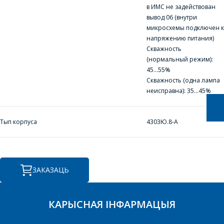
АДКАЖУЦЬ НА
в ИМС не задействован
ВАШЫ ПЫТАННІ,
вывод 06 (внутри
РАЗЛІЧАЦЬ
микросхемы подключен к
напряжению питания)
КОШТ ПАСЛУГ І
Скважность
ПАДРЫХТУЮЦЬ
(нормальный режим):
ІНДЫВІДУАЛЬНАЕ
45...55%
Скважность (одна лампа
КАМЕРЦЫЙНАЕ
неисправна): 35...45%
ПРАПАНОВУ.
Тып корпуса
4303Ю.8-А
Ваша імя
*
ЗАКАЗАЦЬ
Тэлефон
*
КАРЫСНАЯ ІНФАРМАЦЫЯ
E-mail