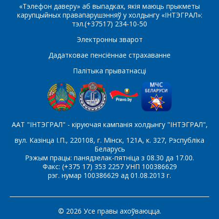
«Тэлефон даверу» аб выпадках, якія маюць прыкметы
карупцыйных правапарушэнняў у холдынгу «ІНТЭГРАЛ»:
тэл.(+37517) 234-10-50
Які цікавіць тавар/паслуга
Электронны зварот
Дадатковае пенсіённае страхаванне
Палітыка прыватнасці
Паведамленне
*
ААТ "ІНТЭГРАЛ" - кіруючая кампанія холдынгу "ІНТЭГРАЛ",
вул. Казінца І.П., 220108, г. Мінск, 121А, к. 327, Рэспубліка
Беларусь
*
- обязательные поля
Рэжым працы: панядзелак-пятніца з 08.30 да 17.00.
Факс: (+375 17) 353 2257 УНП 100386629
рэг. нумар 100386629 ад 01.08.2013 г.
СОХРАНИТЬ
© 2026 Усе правы ахоўваюцца.