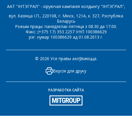
ААТ "ІНТЭГРАЛ" - кіруючая кампанія холдынгу "ІНТЭГРАЛ",
Паведамленне
*
вул. Казінца І.П., 220108, г. Мінск, 121А, к. 327, Рэспубліка
Беларусь
Рэжым працы: панядзелак-пятніца з 08.30 да 17.00.
Факс: (+375 17) 353 2257 УНП 100386629
рэг. нумар 100386629 ад 01.08.2013 г.
*
- обязательные поля
© 2026 Усе правы ахоўваюцца.
Версія для друку
СОХРАНИТЬ
РАЗРАБОТКА САЙТА