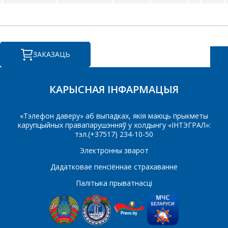
ІНДЫВІДУАЛЬНАЕ
КАМЕРЦЫЙНАЕ
ПРАПАНОВУ.
ЗАКАЗАЦЬ
Ваша імя
*
КАРЫСНАЯ ІНФАРМАЦЫЯ
Тэлефон
*
«Тэлефон даверу» аб выпадках, якія маюць прыкметы
карупцыйных правапарушэнняў у холдынгу «ІНТЭГРАЛ»:
тэл.(+37517) 234-10-50
Электронны зварот
E-mail
Дадатковае пенсіённае страхаванне
Палітыка прыватнасці
Які цікавіць тавар/паслуга