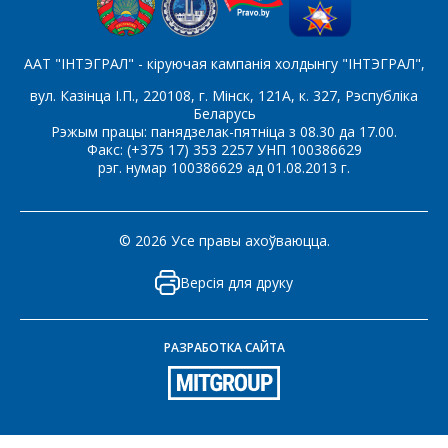
ААТ "ІНТЭГРАЛ" - кіруючая кампанія холдынгу "ІНТЭГРАЛ",
вул. Казінца І.П., 220108, г. Мінск, 121А, к. 327, Рэспубліка
Беларусь
Рэжым працы: панядзелак-пятніца з 08.30 да 17.00.
Факс: (+375 17) 353 2257 УНП 100386629
рэг. нумар 100386629 ад 01.08.2013 г.
© 2026 Усе правы ахоўваюцца.
Версія для друку
РАЗРАБОТКА САЙТА