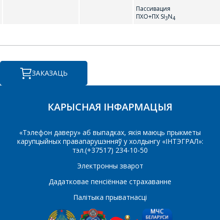
Пассивация
ПХО+ПХ SI
N
3
4
Паведамленне
*
ЗАКАЗАЦЬ
КАРЫСНАЯ ІНФАРМАЦЫЯ
*
- обязательные поля
«Тэлефон даверу» аб выпадках, якія маюць прыкметы
карупцыйных правапарушэнняў у холдынгу «ІНТЭГРАЛ»:
СОХРАНИТЬ
тэл.(+37517) 234-10-50
Электронны зварот
Дадатковае пенсіённае страхаванне
Палітыка прыватнасці