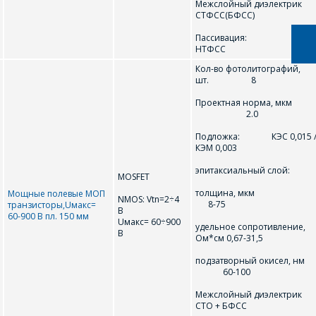
КОШТ ПАСЛУГ І
Межслойный диэлектрик
СТФСС(БФСС)
ПАДРЫХТУЮЦЬ
Пассивация
ІНДЫВІДУАЛЬНАЕ
НТФСС
КАМЕРЦЫЙНАЕ
Кол-во фотолитографий,
шт. 8
ПРАПАНОВУ.
Проектная норма, мкм
2.0
Ваша імя
*
Подложка: КЭС 0,015 
КЭМ 0,003
эпитаксиальный слой:
MOSFET
Тэлефон
*
толщина, мк
Мощные полевые МОП
NMOS: Vtn=2÷4
8-75
транзисторы,Uмакс=
В
60-900 В пл. 150 мм
Uмакс= 60÷900
удельное сопротивление,
В
Ом*см 0,67-31,5
E-mail
подзатворный окисел, нм
60-100
Межслойный диэлектрик
СТО + БФСС
Які цікавіць тавар/паслуга