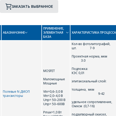
ЗАКАЗАТЬ ВЫБРАННОЕ
ПРИМЕНЕНИЕ,
ПЕРЕЙТИ В КОРЗИНУ
АБАЗНАЧЭННЕ
ЭЛЕМЕНТНАЯ
ХАРАКТЕРИСТИКА ПРОЦЕССА
БАЗА
ПРОДОЛЖИТЬ ПОКУПКИ
Кол-во фотолитографий,
шт. 7-9
Проектная норма, мк
3.0
Подложка
MOSFET
КЭС 0,01
Маломощные
эпитаксиальный слой:
Мощные
толщина, мкм
Полевые N ДМОП
Vtn=0,6–3,0 В
9-42
транзисторы
Vtn=2,0–4,0 В
Uпр= 50–200 В
удельное сопротивление,
Uпр= 50–600В
Омxсм (0,7-16)
Pmax=1,0 Вт
подзатворный окисел,