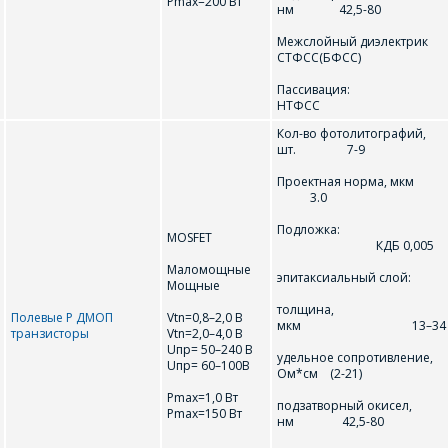
Pmax=200 Вт
нм 42,5-80
Межслойный диэлектрик
СТФСС(БФСС)
Пассивация
НТФСС
Кол-во фотолитографий,
шт. 7-9
Проектная норма, м
3.0
ЗАДАЦЬ ВАПРОС
Подложка:
MOSFET
КДБ 0,005
Маломощные
эпитаксиальный слой:
МЕНЕДЖЭРЫ
Мощные
КАМПАНІІ З
толщина,
Полевые Р ДМОП
Vtn=0,8–2,0 В
мкм 13–34
транзисторы
Vtn=2,0–4,0 В
РАДАСЦЮ
Uпр= 50–240 В
удельное сопротивление,
АДКАЖУЦЬ НА
Uпр= 60–100В
Ом*см (2-21)
ВАШЫ ПЫТАННІ,
Pmax=1,0 Вт
подзатворный окисел,
Pmax=150 Вт
РАЗЛІЧАЦЬ
нм 42,5-80