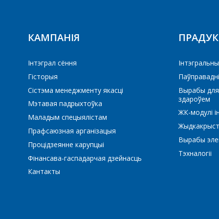
КАМПАНІЯ
ПРАДУ
Інтэграл сёння
Iнтэгральны
ПП
ПЕ
Гісторыя
Паўправадн
Сістэма менеджменту якасці
Вырабы для
здароўем
Мэтавая падрыхтоўка
ЖК-модулі і
Маладым спецыялістам
Жыдкакрыст
Прафсаюзная арганізацыя
Вырабы элек
Процідзеянне карупцыі
Тэхналогіі
Фінансава-гаспадарчая дзейнасць
Кантакты