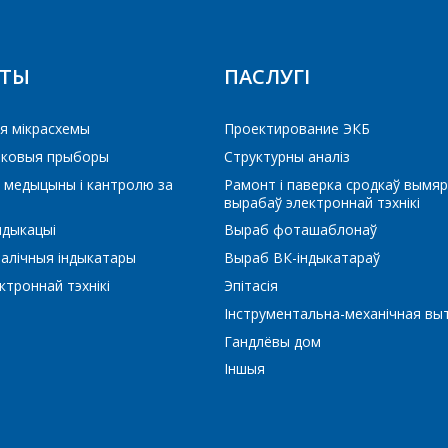
Тэлефон
*
КТЫ
ПАСЛУГІ
E-mail
я мікрасхемы
Проектирование ЭКБ
ЕРАЙСЦІ Ў КОШЫК
РАЙСЦІ Ў КОШЫК
ПРАЦЯГНУЦЬ ПАКУПКІ
ПРАЦЯГНУЦЬ ПАКУПКІ
іковыя прыборы
Структурны аналіз
 медыцыны і кантролю за
Рамонт і паверка сродкаў вымяр
Які цікавіць тавар/паслуга
вырабаў электроннай тэхнікі
ндыкацыі
Выраб фоташаблонаў
алічныя індыкатары
Выраб ВК-індыкатараў
троннай тэхнікі
Эпітасія
Паведамленне
*
Інструментальна-механічная вы
Гандлёвы дом
Іншыя
*
- обязательные поля