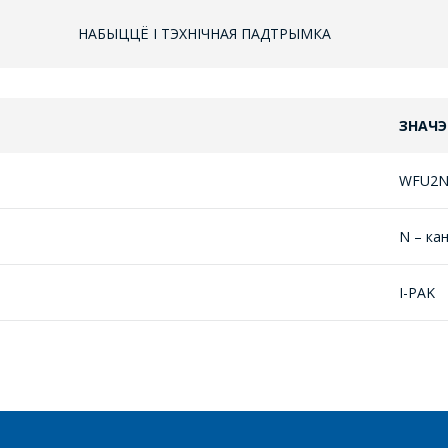
НАБЫЦЦЁ І ТЭХНІЧНАЯ ПАДТРЫМКА
ЗНАЧЭ
ЗАДАЦЬ ВАПРОС
WFU2N
МЕНЕДЖЭРЫ КАМПАНІІ З РАДАСЦЮ
АДКАЖУЦЬ НА ВАШЫ ПЫТАННІ,
N – ка
РАЗЛІЧАЦЬ КОШТ ПАСЛУГ І
ПАДРЫХТУЮЦЬ ІНДЫВІДУАЛЬНАЕ
I-PAK
КАМЕРЦЫЙНАЕ ПРАПАНОВУ.
Ваша імя
*