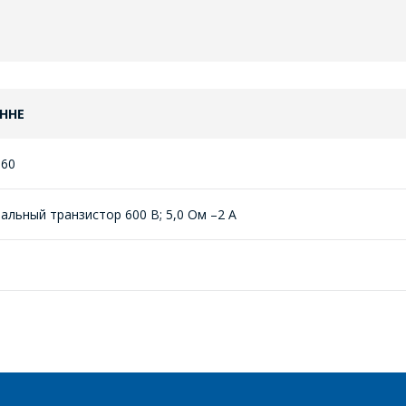
ННЕ
60
нальный транзистор 600 В; 5,0 Ом –2 А