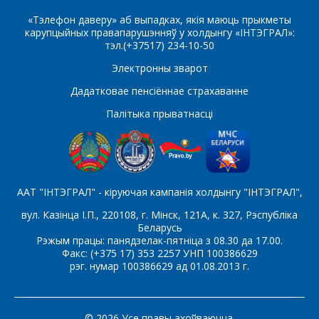
IRL530
IRL540
«Тэлефон даверу» аб выпадках, якія маюць прыкметы
карупцыйных правапарушэнняў у холдынгу «ІНТЭГРАЛ»:
IRL630
IRL640
тэл.(+37517) 234-10-50
Электронны зварот
IRLZ34
IRLZ44
Дадатковае пенсіённае страхаванне
S
Палітыка прыватнасці
SSU1N60
STP2NC60
STP40N10
STP4NC60
ААТ "ІНТЭГРАЛ" - кіруючая кампанія холдынгу "ІНТЭГРАЛ",
STP4NK60Z
STP5NK80Z
вул. Казінца І.П., 220108, г. Мінск, 121А, к. 327, Рэспубліка
Беларусь
Рэжым працы: панядзелак-пятніца з 08.30 да 17.00.
T
Факс: (+375 17) 353 2257 УНП 100386629
рэг. нумар 100386629 ад 01.08.2013 г.
TN0535
TN0540
© 2026 Усе правы ахоўваюцца.