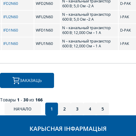
N – канальный транзистор
IRF841
IRF9540
IFD2N60
WFD2N60
D-PAK
E-mail
600 В; 5,0 Ом –2 А
N – канальный транзистор
IRF9634
IRF9Z34
IFU2N60
WFU2N60
I-PAK
600 В; 5,0 Ом –2 А
N – канальный транзистор
IRFP150
IRFP250
IFD1N60
WFD1N60
D-PAK
Які цікавіць тавар/паслуга
600 В; 12,000 Ом – 1 А
IRFU024N
IRFU420
N – канальный транзистор
IFU1N60
WFU1N60
I-PAK
600 В; 12,000 Ом – 1 А
IRFZ10
IRFZ14
Паведамленне
*
IRFZ15
IRFZ20
IRFZ24
IRFZ25
ЗАКАЗАЦЬ
IRFZ34
IRFZ40
Товары
1
-
30
из
166
IRFZ44
IRFZ44E
*
- обязательные поля
НАЧАЛО
1
2
3
4
5
IRFZ45
IRFZ46
СОХРАНИТЬ
КАРЫСНАЯ ІНФАРМАЦЫЯ
IRFZ48
IRL520