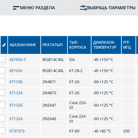
МЕНЮ РАЗДЕЛА
ВЫБРАЦЬ ПАРАМЕТРЫ
ТЫП
ДИАПАЗОН
FГР,
АБАЗНАЧЭННЕ
ПРАТАТЫП
КОРПУСА
ТЕМПЕРАТУР
МГЦ
КЕ703А-5
IRGB14C40L
б/к
-45 +150 °С
КЕ703А
IRGB14C40L
КТ-28-2
-45 +150 °С
КТ133Б
2N4871
КТ-26
-60 +125 °С
КТ133А
2N4870
КТ-26
-60 +125 °С
Case 22A-
КТ132Б
2N2647
-60 +125 °С
01
Case 22A-
КТ132А
2N2646
-60 +125 °С
01
КТ972Г9
КТ-89
-45 +85 °С
200