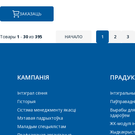
BU2525A
BU2525D
ЗАКАЗАЦЬ
BU508А
BU807
BUL45D2
Товары
1
-
30
из
395
НАЧАЛО
1
2
3
I
IRGB14C40L
КАМПАНІЯ
ПРАДУ
K
Інтэграл сёння
Iнтэгральны
Гісторыя
Паўправадн
KSB772
KSC1623
Сістэма менеджменту якасці
Вырабы для
здароўем
Мэтавая падрыхтоўка
ЖК-модулі і
M
Маладым спецыялістам
Жыдкакрыст
Прафсаюзная арганізацыя