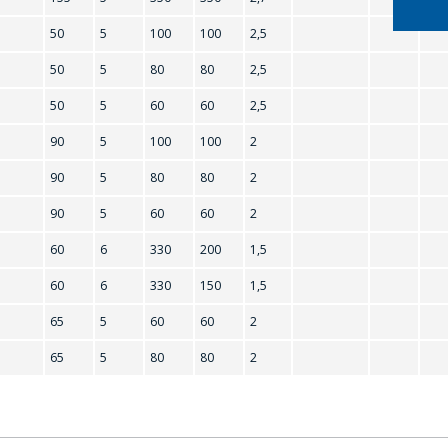
50
5
100
100
2,5
BC308C
50
5
80
80
2,5
BC547A
50
5
60
60
2,5
BC549C
90
5
100
100
2
BC858A
90
5
80
80
2
BD137
90
5
60
60
2
BD234
60
6
330
200
1,5
BD875
60
6
330
150
1,5
65
5
60
60
2
BDV65
65
5
80
80
2
BF423
BF599
BU2508D