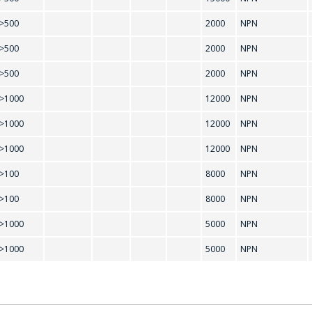
Ваша імя
*
>500
2000
NPN
BC308A
BC308B
>500
2000
NPN
BC337
BC338
Тэлефон
*
>500
2000
NPN
BC548C
BC549B
>1000
12000
NPN
BC847C
BC857A
>1000
12000
NPN
E-mail
BD135
BD136
>1000
12000
NPN
РЕЙТИ В КОРЗИНУ
ПРОДОЛЖИТЬ ПОКУПКИ
BD140
BD233
>100
8000
NPN
BD237
BD238
>100
8000
NPN
Які цікавіць тавар/паслуга
>1000
5000
NPN
BDV64А
BDV64В
>1000
5000
NPN
BDV65В
BF422
Паведамленне
*
BF469
BF506
BU2506F
BU2508A