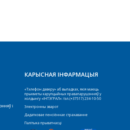
BU508D
BUH100
КАРЫСНАЯ ІНФАРМАЦЫЯ
«Тэлефон даверу» аб выпадках, якія маюць
прыкметы карупцыйных правапарушэнняў у
холдынгу «ІНТЭГРАЛ»: тэл.(+37517) 234-10-50
энняў і
Электронны зварот
Дадатковае пенсіённае страхаванне
Палітыка прыватнасці