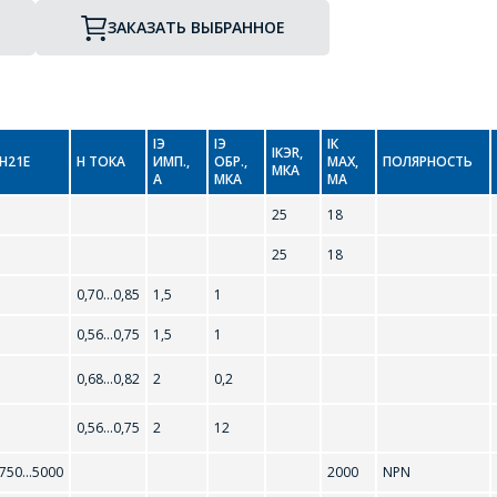
ЗАКАЗАТЬ ВЫБРАННОЕ
IЭ
IЭ
IК
IКЭR,
H21Е
H ТОКА
ИМП.,
ОБР.,
MAX,
ПОЛЯРНОСТЬ
МКА
A
МКА
МА
25
18
25
18
0,70...0,85
1,5
1
0,56...0,75
1,5
1
0,68...0,82
2
0,2
0,56...0,75
2
12
750...5000
2000
NPN