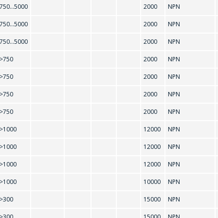
750...5000
2000
NPN
750...5000
2000
NPN
750...5000
2000
NPN
>750
2000
NPN
>750
2000
NPN
>750
2000
NPN
>750
2000
NPN
ЗАДАЦЬ ВАПРОС
2N2219A
2N2221
>1000
12000
NPN
2N2647
2N3725
МЕНЕДЖЭРЫ КАМПАНІІ З РАДАСЦЮ
>1000
12000
NPN
АДКАЖУЦЬ НА ВАШЫ ПЫТАННІ,
2N4870
2N4871
>1000
12000
NPN
РАЗЛІЧАЦЬ КОШТ ПАСЛУГ І
2N5551
2SC495
>1000
10000
NPN
ПАДРЫХТУЮЦЬ ІНДЫВІДУАЛЬНАЕ
КАМЕРЦЫЙНАЕ ПРАПАНОВУ.
>300
15000
NPN
>300
15000
NPN