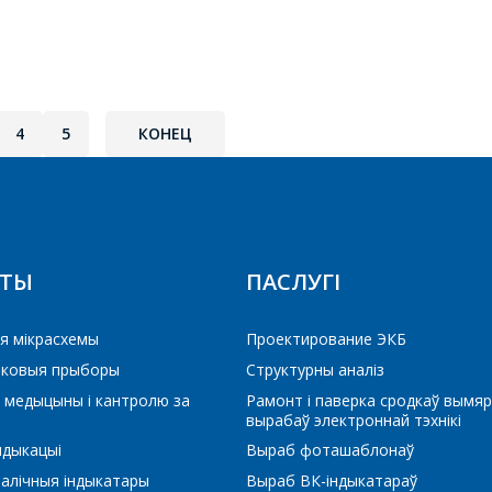
BU407
BU508
*
- обязательные поля
BU941ZP
BUD44D2
4
5
КОНЕЦ
СОХРАНИТЬ
КТЫ
ПАСЛУГІ
я мікрасхемы
Проектирование ЭКБ
іковыя прыборы
Структурны аналіз
KSD882
 медыцыны і кантролю за
Рамонт і паверка сродкаў вымяр
вырабаў электроннай тэхнікі
ндыкацыі
Выраб фоташаблонаў
алічныя індыкатары
Выраб ВК-індыкатараў