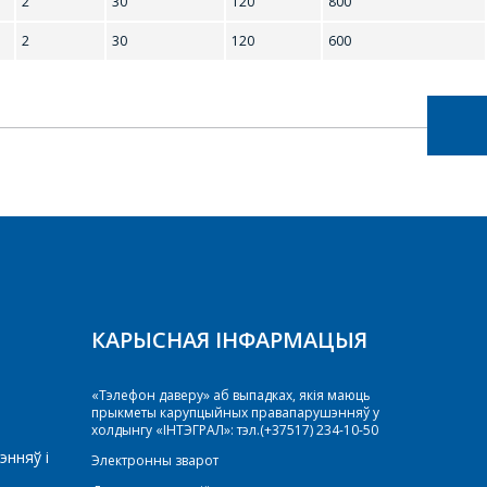
2
30
120
800
2
30
120
600
КАРЫСНАЯ ІНФАРМАЦЫЯ
«Тэлефон даверу» аб выпадках, якія маюць
прыкметы карупцыйных правапарушэнняў у
холдынгу «ІНТЭГРАЛ»: тэл.(+37517) 234-10-50
энняў і
Электронны зварот