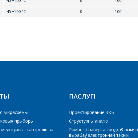
-45 +100 °С
8
100
-45 +100 °С
8
100
0R
BTA208-600B
BTA208-800B
Ваша імя
*
Тэлефон
*
E-mail
РЕЙТИ В КОРЗИНУ
ПРОДОЛЖИТЬ ПОКУПКИ
КТЫ
ПАСЛУГІ
Які цікавіць тавар/паслуга
я мікрасхемы
Проектирование ЭКБ
іковыя прыборы
Структурны аналіз
Паведамленне
*
 медыцыны і кантролю за
Рамонт і паверка сродкаў вымяр
вырабаў электроннай тэхнікі