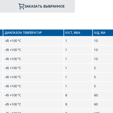
ЗАКАЗАТЬ ВЫБРАННОЕ
ДИАПАЗОН ТЕМПЕРАТУР
IОСТ, МКА
IУД, МА
-45 +100 °С
1
10
-45 +100 °С
1
10
-45 +100 °С
1
10
ЗАДАЦЬ ВАПРОС
-45 +100 °С
1
5
-45 +100 °С
1
5
МЕНЕДЖЭРЫ КАМПАНІІ З РАДАСЦЮ
-45 +100 °С
1
5
АДКАЖУЦЬ НА ВАШЫ ПЫТАННІ,
РАЗЛІЧАЦЬ КОШТ ПАСЛУГ І
-45 +100 °С
8
60
ПАДРЫХТУЮЦЬ ІНДЫВІДУАЛЬНАЕ
-45 +100 °С
8
60
КАМЕРЦЫЙНАЕ ПРАПАНОВУ.