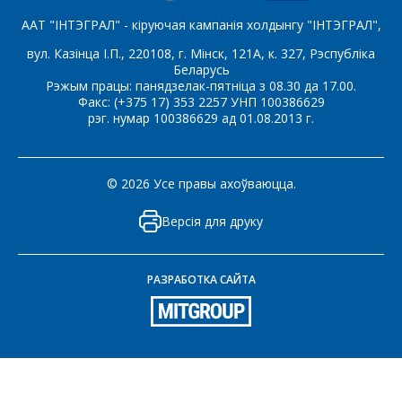
ААТ "ІНТЭГРАЛ" - кіруючая кампанія холдынгу "ІНТЭГРАЛ",
вул. Казінца І.П., 220108, г. Мінск, 121А, к. 327, Рэспубліка
Беларусь
Рэжым працы: панядзелак-пятніца з 08.30 да 17.00.
Факс: (+375 17) 353 2257 УНП 100386629
рэг. нумар 100386629 ад 01.08.2013 г.
© 2026 Усе правы ахоўваюцца.
Версія для друку
РАЗРАБОТКА САЙТА