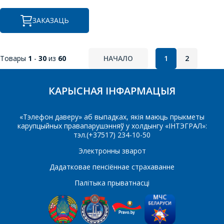
ЗАКАЗАЦЬ
Паведамленне
*
Товары
1
-
30
из
60
НАЧАЛО
1
2
КАРЫСНАЯ ІНФАРМАЦЫЯ
*
- обязательные поля
«Тэлефон даверу» аб выпадках, якія маюць прыкметы
карупцыйных правапарушэнняў у холдынгу «ІНТЭГРАЛ»:
тэл.(+37517) 234-10-50
СОХРАНИТЬ
Электронны зварот
Дадатковае пенсіённае страхаванне
Палітыка прыватнасці