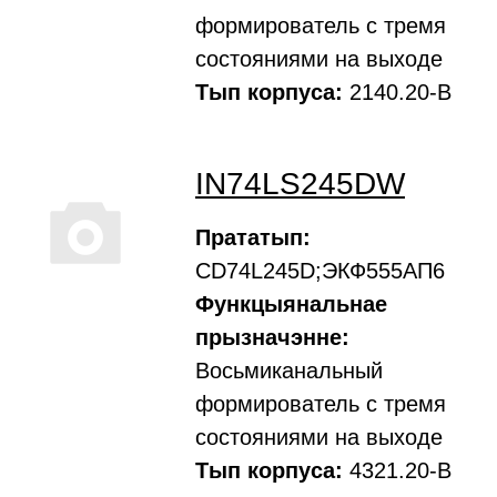
формирователь с тремя
состояниями на выходе
Тып корпуса:
2140.20-В
IN74LS245DW
Прататып:
CD74L245D;ЭКФ555АП6
Функцыянальнае
прызначэнне:
Восьмиканальный
формирователь с тремя
состояниями на выходе
Тып корпуса:
4321.20-В