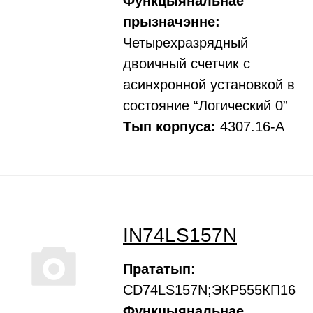
Функцыянальнае
прызначэнне:
Четырехразрядный
двоичный счетчик с
асинхронной установкой в
состояние “Логический 0”
Тып корпуса:
4307.16-А
IN74LS157N
Прататып:
CD74LS157N;ЭКР555КП16
Функцыянальнае