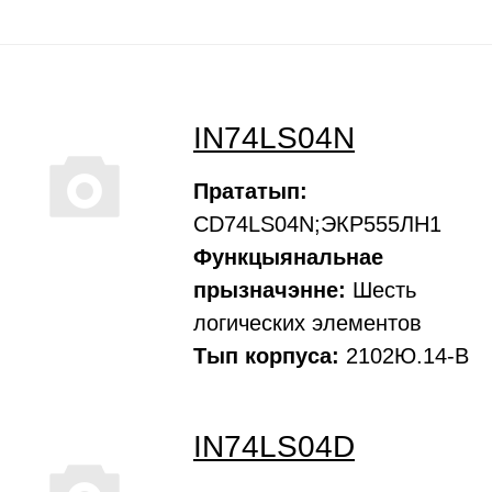
IN74LS04N
Прататып:
CD74LS04N;ЭКР555ЛН1
Функцыянальнае
прызначэнне:
Шесть
логических элементов
Тып корпуса:
2102Ю.14-В
IN74LS04D