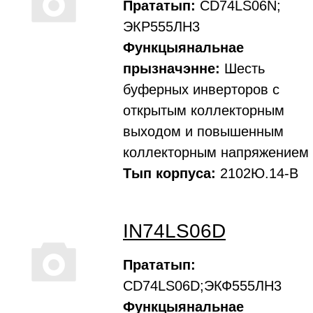
Прататып:
CD74LS06N;
ЭКР555ЛН3
Функцыянальнае
прызначэнне:
Шесть
буферных инверторов с
открытым коллекторным
выходом и повышенным
коллекторным напряжением
Тып корпуса:
2102Ю.14-В
IN74LS06D
Прататып:
CD74LS06D;ЭКФ555ЛН3
Функцыянальнае