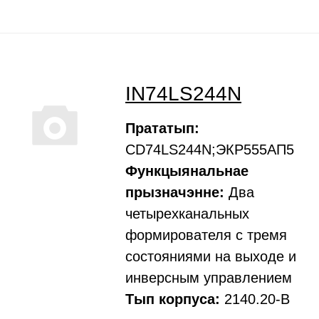
IN74LS244N
Прататып:
CD74LS244N;ЭКР555АП5
Функцыянальнае
прызначэнне:
Два
четырехканальных
формирователя с тремя
состояниями на выходе и
инверсным управлением
Тып корпуса:
2140.20-В