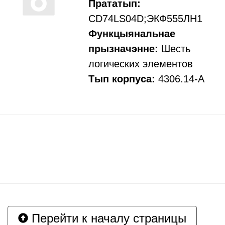
Прататып:
CD74LS04D;ЭКФ555ЛН1
Функцыянальнае
прызначэнне:
Шесть
логических элементов
Тып корпуса:
4306.14-А
Перейти к началу страницы