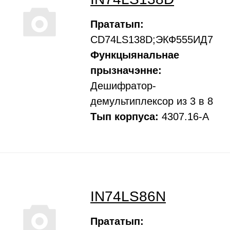
Прататып:
CD74LS138D;ЭКФ555ИД7
Функцыянальнае
прызначэнне:
Дешифратор-
демультиплексор из 3 в 8
Тып корпуса:
4307.16-А
IN74LS86N
Прататып: