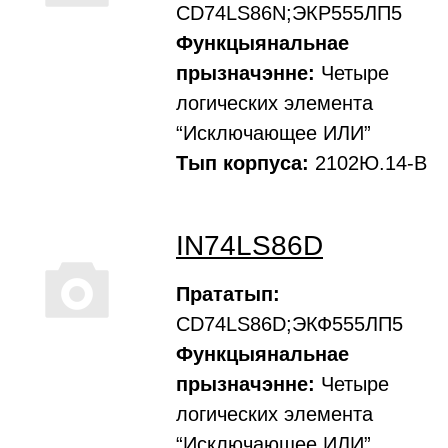
CD74LS86N;ЭКР555ЛП5
Функцыянальнае
прызначэнне:
Четыре
логических элемента
“Исключающее ИЛИ”
Тып корпуса:
2102Ю.14-В
IN74LS86D
Прататып:
CD74LS86D;ЭКФ555ЛП5
Функцыянальнае
прызначэнне:
Четыре
логических элемента
“Исключающее ИЛИ”