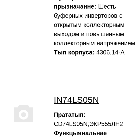
прызначэнне:
Шесть
буферных инверторов с
открытым коллекторным
выходом и повышенным
коллекторным напряжением
Тып корпуса:
4306.14-А
IN74LS05N
Прататып:
CD74LS05N;ЭКР555ЛН2
Функцыянальнае