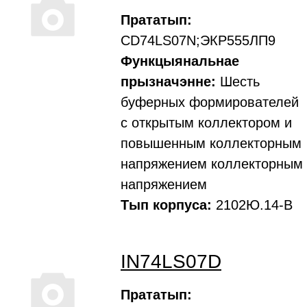
Прататып:
CD74LS07N;ЭКР555ЛП9
Функцыянальнае
прызначэнне:
Шесть
буферных формирователей
с открытым коллектором и
повышенным коллекторным
напряжением коллекторным
напряжением
Тып корпуса:
2102Ю.14-В
IN74LS07D
Прататып: