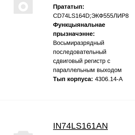
Прататып:
CD74LS164D;ЭКФ555ЛИР8
Функцыянальнае
прызначэнне:
Восьмиразрядный
последовательный
сдвиговый регистр с
параллельным выходом
Тып корпуса:
4306.14-А
IN74LS161AN