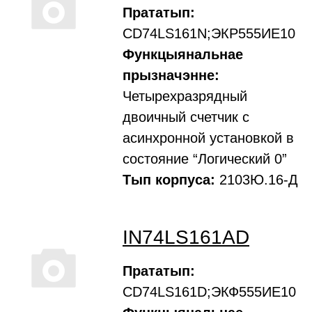
Прататып:
CD74LS161N;ЭКР555ИЕ10
Функцыянальнае
прызначэнне:
Четырехразрядный
двоичный счетчик с
асинхронной установкой в
состояние “Логический 0”
Тып корпуса:
2103Ю.16-Д
IN74LS161AD
Прататып:
CD74LS161D;ЭКФ555ИЕ10