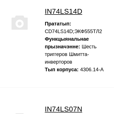
IN74LS14D
Прататып:
CD74LS14D;ЭКФ555ТЛ2
Функцыянальнае
прызначэнне:
Шесть
триггеров Шмитта-
инверторов
Тып корпуса:
4306.14-А
IN74LS07N