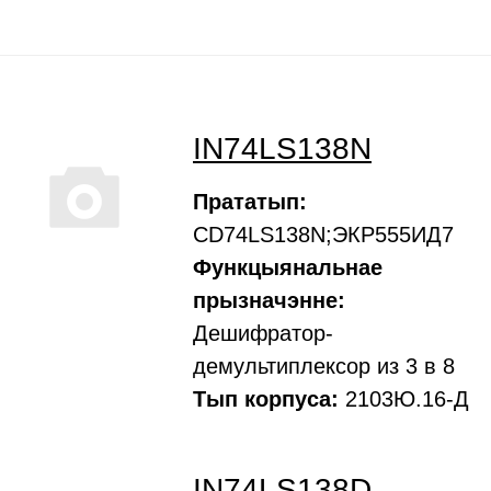
IN74LS138N
Прататып:
CD74LS138N;ЭКР555ИД7
Функцыянальнае
прызначэнне:
Дешифратор-
демультиплексор из 3 в 8
Тып корпуса:
2103Ю.16-Д
IN74LS138D