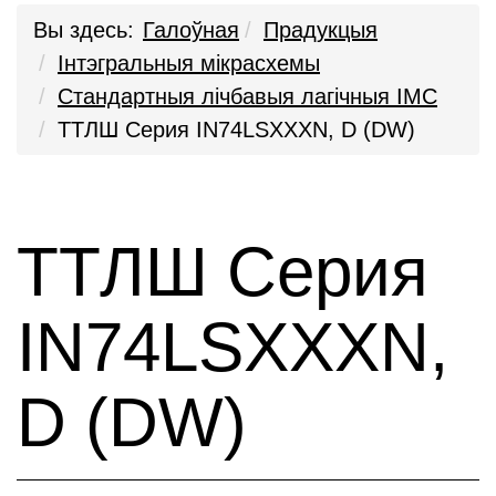
Вы здесь:
Галоўная
Прадукцыя
Iнтэгральныя мікрасхемы
Стандартныя лічбавыя лагічныя ІМС
ТТЛШ Серия IN74LSXXXN, D (DW)
ТТЛШ Серия
IN74LSXXXN,
D (DW)