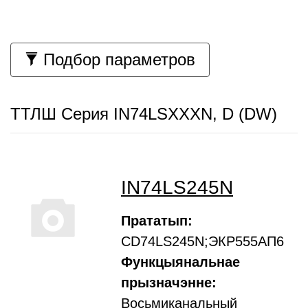
Подбор параметров
ТТЛШ Серия IN74LSXXXN, D (DW)
IN74LS245N
Прататып:
CD74LS245N;ЭКР555АП6
Функцыянальнае
прызначэнне:
Восьмиканальный