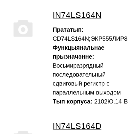
IN74LS164N
Прататып:
CD74LS164N;ЭКР555ЛИР8
Функцыянальнае
прызначэнне:
Восьмиразрядный
последовательный
сдвиговый регистр с
параллельным выходом
Тып корпуса:
2102Ю.14-В
IN74LS164D