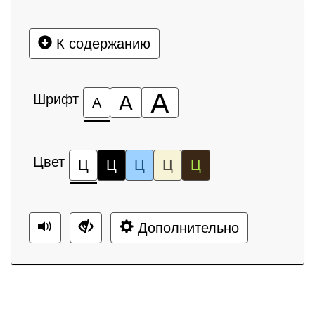
К содержанию
А
Шрифт
А
А
Цвет
Ц
Ц
Ц
Ц
Ц
Дополнительно