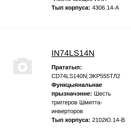
Тып корпуса:
4306.14-А
IN74LS14N
Прататып:
CD74LS140N;ЭКР555ТЛ2
Функцыянальнае
прызначэнне:
Шесть
триггеров Шмитта-
инверторов
Тып корпуса:
2102Ю.14-В