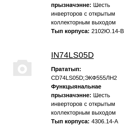
прызначэнне:
Шесть
инверторов с открытым
коллекторным выходом
Тып корпуса:
2102Ю.14-В
IN74LS05D
Прататып:
CD74LS05D;ЭКФ555ЛН2
Функцыянальнае
прызначэнне:
Шесть
инверторов с открытым
коллекторным выходом
Тып корпуса:
4306.14-А