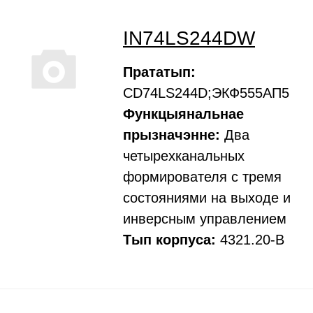
IN74LS244DW
Прататып:
CD74LS244D;ЭКФ555АП5
Функцыянальнае
прызначэнне:
Два
четырехканальных
формирователя с тремя
состояниями на выходе и
инверсным управлением
Тып корпуса:
4321.20-В