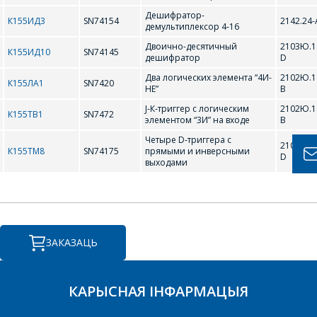
АДКАЖУЦЬ НА
Дешифpатоp-
ВАШЫ ПЫТАННІ,
К155ИД3
SN74154
2142.24-
демультиплексоp 4-16
РАЗЛІЧАЦЬ
Двоично-десятичный
2103Ю.1
К155ИД10
SN74145
дешифpатоp
D
КОШТ ПАСЛУГ І
Два логических элемента “4И-
2102Ю.1
ПАДРЫХТУЮЦЬ
К155ЛА1
SN7420
HЕ”
В
ІНДЫВІДУАЛЬНАЕ
J-К-тpиггеp с логическим
2102Ю.1
К155ТВ1
SN7472
КАМЕРЦЫЙНАЕ
элементом “3И” на входе
В
ПРАПАНОВУ.
Четыре D-тpиггеpа с
2103Ю.1
К155ТМ8
SN74175
прямыми и инверсными
D
выходами
Ваша імя
*
ЗАКАЗАЦЬ
Тэлефон
*
КАРЫСНАЯ ІНФАРМАЦЫЯ
E-mail