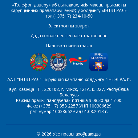
«Тэлефон даверу» аб выпадках, якія маюць прыкметы
карупцыйных правапарушэнняў у холдынгу «ІНТЭГРАЛ»:
тэл.(+37517) 234-10-50
Які цікавіць тавар/паслуга
Электронны зварот
Дадатковае пенсіённае страхаванне
Палітыка прыватнасці
Паведамленне
*
ААТ "ІНТЭГРАЛ" - кіруючая кампанія холдынгу "ІНТЭГРАЛ",
вул. Казінца І.П., 220108, г. Мінск, 121А, к. 327, Рэспубліка
Беларусь
*
- обязательные поля
Рэжым працы: панядзелак-пятніца з 08.30 да 17.00.
Факс: (+375 17) 353 2257 УНП 100386629
рэг. нумар 100386629 ад 01.08.2013 г.
СОХРАНИТЬ
© 2026 Усе правы ахоўваюцца.