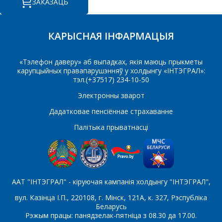
ЗАКАЗАЦЬ
ПРАПАНОВУ.
КАРЫСНАЯ ІНФАРМАЦЫЯ
Ваша імя
*
«Тэлефон даверу» аб выпадках, якія маюць прыкметы
карупцыйных правапарушэнняў у холдынгу «ІНТЭГРАЛ»:
тэл.(+37517) 234-10-50
Тэлефон
*
Электронны зварот
Дадатковае пенсіённае страхаванне
Палітыка прыватнасці
E-mail
Які цікавіць тавар/паслуга
ААТ "ІНТЭГРАЛ" - кіруючая кампанія холдынгу "ІНТЭГРАЛ",
вул. Казінца І.П., 220108, г. Мінск, 121А, к. 327, Рэспубліка
Беларусь
Рэжым працы: панядзелак-пятніца з 08.30 да 17.00.
Паведамленне
*