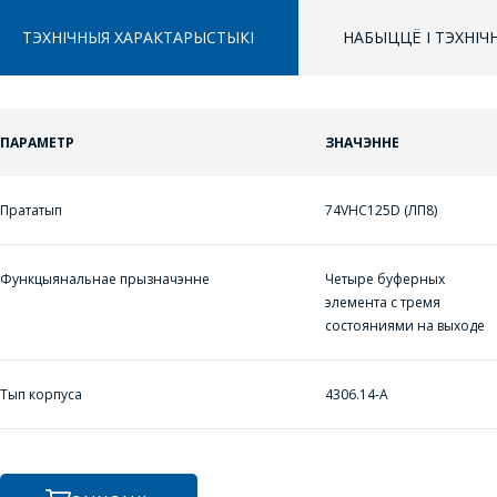
ТЭХНІЧНЫЯ ХАРАКТАРЫСТЫКІ
НАБЫЦЦЁ І ТЭХНІ
ЗАДАЦЬ ВАПРОС
ПАРАМЕТР
ЗНАЧЭННЕ
ППЕРАЙСЦІ Ў КОШЫК
МЕНЕДЖЭРЫ
Прататып
74VHC125D (ЛП8)
ПРАЦЯГНУЦЬ ПАКУПКІ
КАМПАНІІ З
РАДАСЦЮ
Функцыянальнае прызначэнне
Четыре буферных
АДКАЖУЦЬ НА
элемента с тремя
состояниями на выходе
ВАШЫ ПЫТАННІ,
РАЗЛІЧАЦЬ
КОШТ ПАСЛУГ І
Тып корпуса
4306.14-А
ПАДРЫХТУЮЦЬ
ІНДЫВІДУАЛЬНАЕ
КАМЕРЦЫЙНАЕ