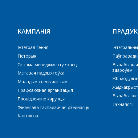
КАМПАНІЯ
ПРАДУ
ПП
ПЕ
Інтэграл сёння
Iнтэгральны
Гісторыя
Паўправадн
Сістэма менеджменту якасці
Вырабы для
здароўем
Мэтавая падрыхтоўка
ЖК-модулі і
Маладым спецыялістам
Жыдкакрыст
Прафсаюзная арганізацыя
Вырабы элек
Процідзеянне карупцыі
Тэхналогіі
Фінансава-гаспадарчая дзейнасць
Кантакты