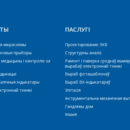
Тэлефон
*
КТЫ
ПАСЛУГІ
E-mail
ЕРАЙСЦІ Ў КОШЫК
РАЙСЦІ Ў КОШЫК
ПРАЦЯГНУЦЬ ПАКУПКІ
ПРАЦЯГНУЦЬ ПАКУПКІ
я мікрасхемы
Проектирование ЭКБ
іковыя прыборы
Структурны аналіз
 медыцыны і кантролю за
Рамонт і паверка сродкаў вымяр
Які цікавіць тавар/паслуга
вырабаў электроннай тэхнікі
ндыкацыі
Выраб фоташаблонаў
алічныя індыкатары
Выраб ВК-індыкатараў
Паведамленне
*
троннай тэхнікі
Эпітасія
Інструментальна-механічная вы
Гандлёвы дом
Іншыя