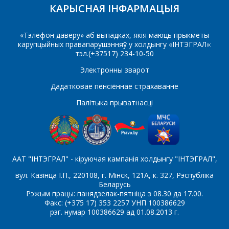
КАРЫСНАЯ ІНФАРМАЦЫЯ
E-mail
«Тэлефон даверу» аб выпадках, якія маюць прыкметы
карупцыйных правапарушэнняў у холдынгу «ІНТЭГРАЛ»:
тэл.(+37517) 234-10-50
Які цікавіць тавар/паслуга
Электронны зварот
Дадатковае пенсіённае страхаванне
Паведамленне
*
Палітыка прыватнасці
ААТ "ІНТЭГРАЛ" - кіруючая кампанія холдынгу "ІНТЭГРАЛ",
вул. Казінца І.П., 220108, г. Мінск, 121А, к. 327, Рэспубліка
*
- обязательные поля
Беларусь
Рэжым працы: панядзелак-пятніца з 08.30 да 17.00.
Факс: (+375 17) 353 2257 УНП 100386629
СОХРАНИТЬ
рэг. нумар 100386629 ад 01.08.2013 г.