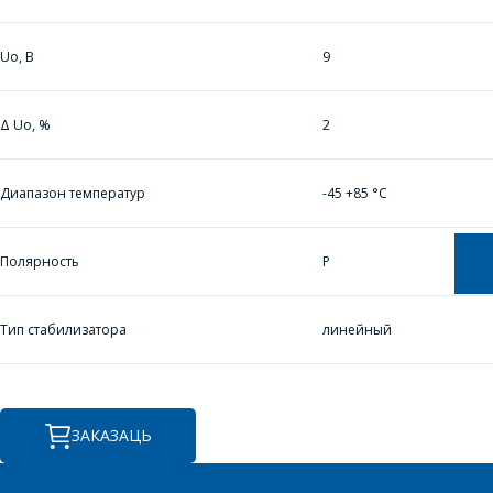
РАДАСЦЮ
АДКАЖУЦЬ НА
Uo, В
9
ВАШЫ ПЫТАННІ,
РАЗЛІЧАЦЬ
КОШТ ПАСЛУГ І
Δ Uo, %
2
ПАДРЫХТУЮЦЬ
ІНДЫВІДУАЛЬНАЕ
Диапазон температур
-45 +85 °С
КАМЕРЦЫЙНАЕ
ПРАПАНОВУ.
Полярность
P
Ваша імя
*
Тип стабилизатора
линейный
Тэлефон
*
ЗАКАЗАЦЬ