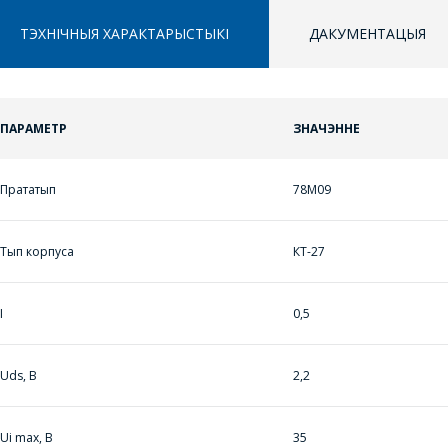
ТЭХНІЧНЫЯ ХАРАКТАРЫСТЫКІ
ДАКУМЕНТАЦЫЯ
ПАРАМЕТР
ЗНАЧЭННЕ
ППЕРАЙСЦІ Ў КОШЫК
ПЕРАЙСЦІ Ў КОШЫК
ПРАЦЯГНУЦЬ ПАКУПКІ
ПРАЦЯГНУЦЬ ПАКУПКІ
Прататып
78M09
Тып корпуса
КТ-27
I
0,5
ЗАДАЦЬ ВАПРОС
Uds, В
2,2
МЕНЕДЖЭРЫ
КАМПАНІІ З
Ui max, В
35