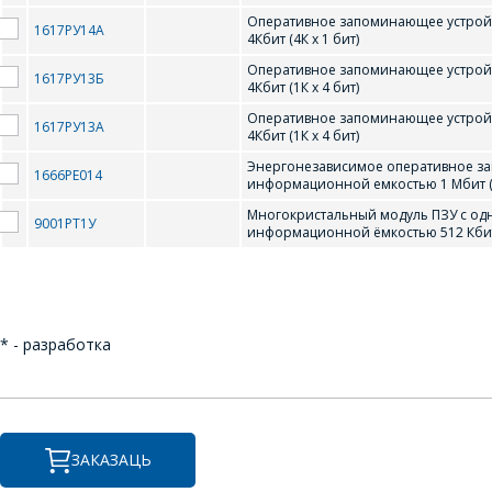
T
Оперативное запоминающее устрой
1617РУ14А
4Кбит (4К х 1 бит)
Оперативное запоминающее устрой
TMS27PC512
1617РУ13Б
4Кбит (1К x 4 бит)
Оперативное запоминающее устрой
1617РУ13A
4Кбит (1К x 4 бит)
Энергонезависимое оперативное за
1666РЕ014
информационной емкостью 1 Мбит (12
Многокристальный модуль ПЗУ с о
9001РТ1У
информационной ёмкостью 512 Кбит 
* - разработка
ЗАКАЗАЦЬ