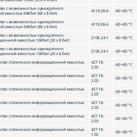
K32
ACT-S512K8
AM27C040-150D
во с возможностью однократного
МЕНЕДЖЭРЫ КАМПАНІІ З РАДАСЦЮ
4119.28-6
-60 +85 °С
емкостью 64Кбит (8К x 8 бит)
АДКАЖУЦЬ НА ВАШЫ ПЫТАННІ,
во с возможностью однократного
4119.28-6
-60 +85 °С
РАЗЛІЧАЦЬ КОШТ ПАСЛУГ І
емкостью 64Кбит (8К x 8 бит)
ПАДРЫХТУЮЦЬ ІНДЫВІДУАЛЬНАЕ
во с возможностью однократного
210Б.24-1
-60 +85 °С
онной емкостью 16Кбит (2К x 8 бит)
КАМЕРЦЫЙНАЕ ПРАПАНОВУ.
во с возможностью однократного
(IS61C1024AL)
CY7C1041D
CY7C1051D
210Б.24-1
-60 +85 °С
онной емкостью 16Кбит (2К x 8 бит)
Ваша імя
*
ство статическое информационной емкостью
427.18-
-60 +85 °С
2.03
ство статическое информационной емкостью
427.18-
-60 +85 °С
2.03
Тэлефон
*
ство статическое информационной емкостью
427.18-
-60 +85 °С
2.03
ство статическое информационной емкостью
427.18-
-60 +85 °С
2.03
ство статическое информационной емкостью
427.18-
E-mail
-60 +85 °С
2.03
IDT7205L
РЕЙТИ В КОРЗИНУ
ПРОДОЛЖИТЬ ПОКУПКИ
ство статическое информационной емкостью
427.18-
-60 +85 °С
1.02