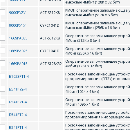
ёмкостью 4Мбит (128К х 32 бит)
КМОП оперативное запоминающее у
9000РУ2У
ACT-S512K8
ёмкостью 4Мбит (512К х 8 бит)
КМОП оперативное запоминающее у
9000РУ1У
CY7C1041D
ёмкостью 4Мбит (256К х 16 бит)
Оперативное запоминающее устрой
1669РА035
ACT-S512K8
4Мбит (512К x 8 бит)
ПРАТАТЫП
ТЫП КОРПУСА
Оперативное запоминающее устрой
1669РА025
CY7C1041D
4Мбит (256К x 16 бит)
Оперативное запоминающее устрой
1669РА015
ACT-S128K32
4Мбит (128К x 32 бит)
Постоянное запоминающее устройст
Б1623РТ1-4
0-9
программирования (ППЗУ) информаци
Оперативное запоминающее устрой
Б541РУ2-4
4Кбит (1024 х 4 бит)
-
1675РТ01
Оперативное запоминающее устрой
Б541РУ1-4
4Кбит (4096 х 1 бит)
A
Постоянное запоминающее устройст
Б541РТ2-4
программирования информационной 
Постоянное запоминающее устройст
Б541РТ1-4
программирования информационной 