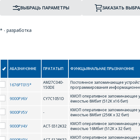
ВЫБРАЦЬ ПАРАМЕТРЫ
ЗАКАЗАТЬ ВЫБР
* - разработка
АБАЗНАЧЭННЕ
ПРАТАТЫП
ФУНКЦЫЯНАЛЬНАЕ ПРЫЗНАЧЭННЕ
AM27C040-
Постоянное запоминающее устройст
1676РТ015*
150DE
программирования информационной
КМОП оперативное запоминающее у
9000РУ6У
CY7C1051D
ёмкостью 8Мбит (512К х16 бит)
КМОП оперативное запоминающее у
9000РУ5У
-
ёмкостью 8Мбит (256К х 32 бит)
КМОП оперативное запоминающее у
9000РУ4У
ACT-S512K32
ёмкостью 16Мбит (512К x 32 бит)
КМОП оперативное запоминающее у
9000РУ3У
ACT-S128K32