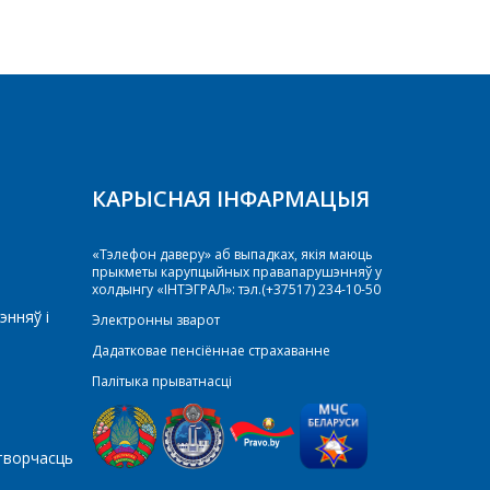
КАРЫСНАЯ ІНФАРМАЦЫЯ
«Тэлефон даверу» аб выпадках, якія маюць
прыкметы карупцыйных правапарушэнняў у
холдынгу «ІНТЭГРАЛ»: тэл.(+37517) 234-10-50
энняў і
Электронны зварот
Дадатковае пенсіённае страхаванне
Палітыка прыватнасці
творчасць