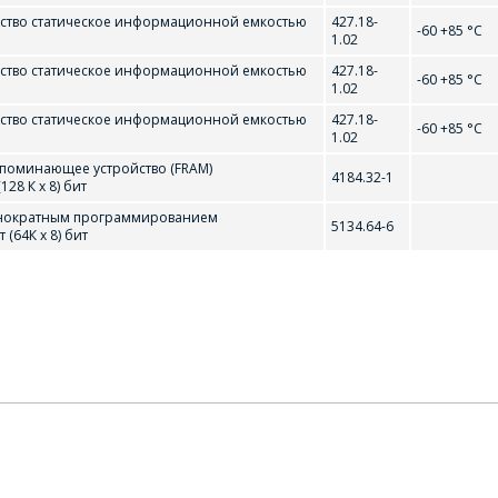
ство статическое информационной емкостью
427.18-
Які цікавіць тавар/паслуга
-60 +85 °С
1.02
ство статическое информационной емкостью
427.18-
-60 +85 °С
1.02
ство статическое информационной емкостью
427.18-
-60 +85 °С
Паведамленне
*
1.02
поминающее устройство (FRAM)
4184.32-1
8 К х 8) бит
днократным программированием
5134.64-6
(64К х 8) бит
*
- обязательные поля
СОХРАНИТЬ