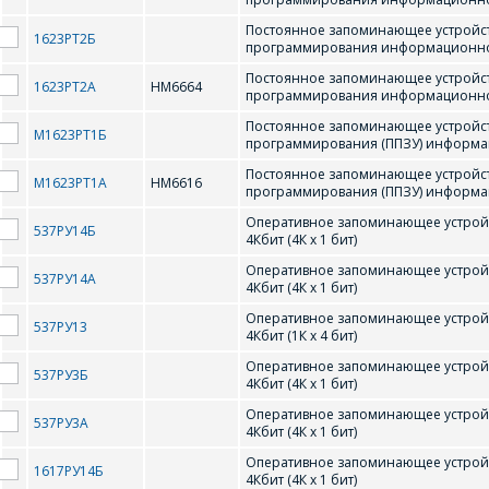
ACT-S128K32
ACT-S512
Постоянное запоминающее устройст
1623PT2Б
программирования информационной 
AS7C31024
Постоянное запоминающее устройст
1623РТ2А
HM6664
программирования информационной 
C
Постоянное запоминающее устройст
М1623РТ1Б
программирования (ППЗУ) информаци
Постоянное запоминающее устройст
CY7C1009
CY7C1009 
M1623PT1A
HM6616
программирования (ППЗУ) информаци
Оперативное запоминающее устрой
537РУ14Б
H
4Кбит (4К x 1 бит)
Оперативное запоминающее устрой
537РУ14А
4Кбит (4К x 1 бит)
HM6616
HM6664
Оперативное запоминающее устрой
537РУ13
4Кбит (1К x 4 бит)
Оперативное запоминающее устрой
I
537РУ3Б
4Кбит (4К x 1 бит)
Оперативное запоминающее устрой
537РУ3A
4Кбит (4К x 1 бит)
IDT7005
IDT7007
ПЕ
Оперативное запоминающее устрой
1617РУ14Б
4Кбит (4К x 1 бит)