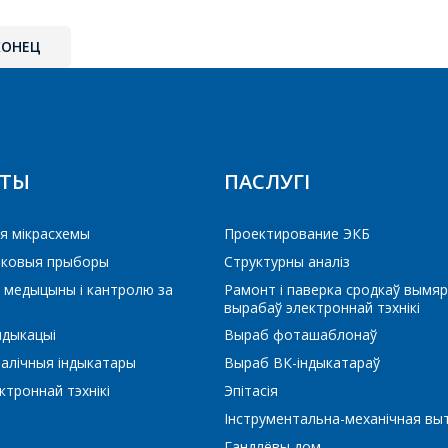
КОНЕЦ
КТЫ
ПАСЛУГІ
я мікрасхемы
Проектирование ЭКБ
іковыя прыборы
Структурны аналіз
 медыцыны і кантролю за
Рамонт і паверка сродкаў вымяр
вырабаў электроннай тэхнікі
ндыкацыі
Выраб фоташаблонаў
алічныя індыкатары
Выраб ВК-індыкатараў
троннай тэхнікі
Эпітасія
Інструментальна-механічная вы
Гандлёвы дом