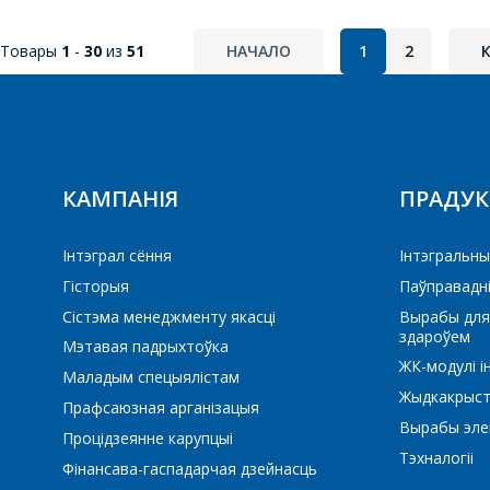
Товары
1
-
30
из
51
НАЧАЛО
1
2
КАМПАНІЯ
ПРАДУ
Інтэграл сёння
Iнтэгральны
Гісторыя
Паўправадн
Сістэма менеджменту якасці
Вырабы для
здароўем
Мэтавая падрыхтоўка
ЖК-модулі і
Маладым спецыялістам
Жыдкакрыст
Прафсаюзная арганізацыя
Вырабы элек
Процідзеянне карупцыі
Тэхналогіі
Фінансава-гаспадарчая дзейнасць