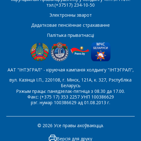
тэл.(+37517) 234-10-50
Электронны зварот
Які цікавіць тавар/паслуга
Дадатковае пенсіённае страхаванне
Палітыка прыватнасці
Паведамленне
*
ААТ "ІНТЭГРАЛ" - кіруючая кампанія холдынгу "ІНТЭГРАЛ",
вул. Казінца І.П., 220108, г. Мінск, 121А, к. 327, Рэспубліка
Беларусь
Рэжым працы: панядзелак-пятніца з 08.30 да 17.00.
*
- обязательные поля
Факс: (+375 17) 353 2257 УНП 100386629
рэг. нумар 100386629 ад 01.08.2013 г.
СОХРАНИТЬ
© 2026 Усе правы ахоўваюцца.
Версія для друку