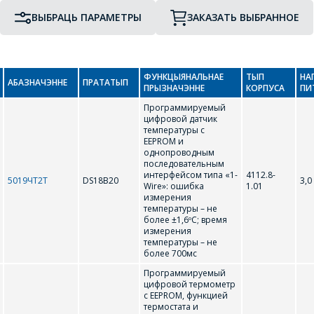
ВЫБРАЦЬ ПАРАМЕТРЫ
ЗАКАЗАТЬ ВЫБРАННОЕ
ФУНКЦЫЯНАЛЬНАЕ
ТЫП
НА
ПРАТАТЫП
ТЫП КОРПУСА
АБАЗНАЧЭННЕ
ПРАТАТЫП
ПРЫЗНАЧЭННЕ
КОРПУСА
ПИ
ПЕРЕЙТИ В КОРЗИНУ
Программируемый
цифровой датчик
температуры с
ПРОДОЛЖИТЬ ПОКУПКИ
EEPROM и
однопроводным
D
последовательным
интерфейсом типа «1-
4112.8-
5019ЧТ2Т
DS18В20
3,0
Wire»: ошибка
1.01
ЗАДАЦЬ ВАПРОС
измерения
DS16B20
DS18В20
температуры – не
более ±1,6ºС; время
измерения
L
МЕНЕДЖЭРЫ
температуры – не
более 700мс
КАМПАНІІ З
Программируемый
РАДАСЦЮ
LM135Z
цифровой термометр
с EEPROM, функцией
АДКАЖУЦЬ НА
термостата и