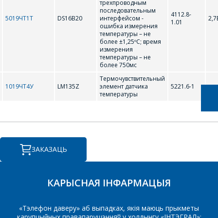
трехпроводным
ВАШЫ ПЫТАННІ,
последовательным
4112.8-
РАЗЛІЧАЦЬ
5019ЧТ1Т
DS16B20
интерфейсом -
2,7
1.01
ошибка измерения
КОШТ ПАСЛУГ І
температуры – не
более ±1,25ºС; время
ПАДРЫХТУЮЦЬ
измерения
температуры – не
ІНДЫВІДУАЛЬНАЕ
более 750мс
КАМЕРЦЫЙНАЕ
Термочувствительный
ПРАПАНОВУ.
1019ЧТ4У
LM135Z
элемент датчика
5221.6-1
температуры
Ваша імя
*
ЗАКАЗАЦЬ
Тэлефон
*
КАРЫСНАЯ ІНФАРМАЦЫЯ
E-mail
«Тэлефон даверу» аб выпадках, якія маюць прыкметы
карупцыйных правапарушэнняў у холдынгу «ІНТЭГРАЛ»: