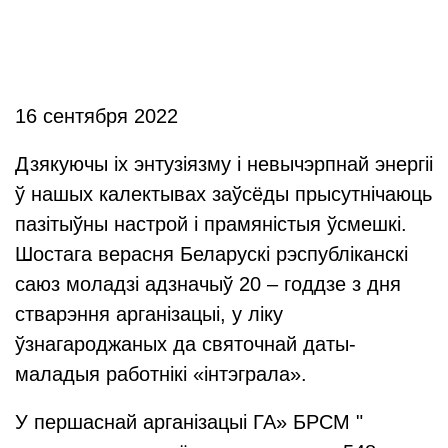
16 сентября 2022
Дзякуючы іх энтузіязму і невычэрпнай энергіі
ў нашых калектывах заўсёды прысутнічаюць
пазітыўны настрой і прамяністыя ўсмешкі.
Шостага верасня Беларускі рэспубліканскі
саюз моладзі адзначыў 20 – годдзе з дня
стварэння арганізацыі, у ліку
ўзнагароджаных да святочнай даты-
маладыя работнікі «інтэграла».
У першаснай арганізацыі ГА» БРСМ "