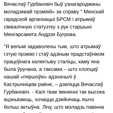
Вячаслаў Гурбановіч быў узнагароджаны
моладзевай прэміяй» за справу " Менскай
гарадской арганізацыі БРСМ і атрымаў
сімвалічную статуэтку з рук старшыні
Менгарсавета Андрэя Бугрова.
"Я вельмі задаволены тым, што атрымаў
гэтую прэмію і стаў адзіным прадстаўніком
працоўнага калектыву сталіцы, каму яна
была ўручана, а таксама – што хлопцаў
нашай «пяршоўкі» адзначылі ў
Кастрычніцкім раёне, – дзеліцца Вячаслаў
Гурбановіч. - Калі твае імкненні так высока
ацэньваюць, хочацца дзейнічаць яшчэ
больш актыўна. Лічу, што моладзь павінна