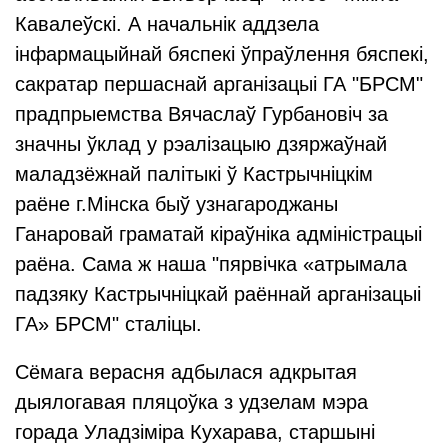
Кавалеўскі. А начальнік аддзела
інфармацыйнай бяспекі ўпраўлення бяспекі,
сакратар першаснай арганізацыі ГА "БРСМ"
прадпрыемства Вячаслаў Гурбановіч за
значны ўклад у рэалізацыю дзяржаўнай
маладзёжнай палітыкі ў Кастрычніцкім
раёне г.Мінска быў узнагароджаны
Ганаровай граматай кіраўніка адміністрацыі
раёна. Сама ж наша "пярвічка «атрымала
падзяку Кастрычніцкай раённай арганізацыі
ГА» БРСМ" сталіцы.
Сёмага верасня адбылася адкрытая
дыялогавая пляцоўка з удзелам мэра
горада Уладзіміра Кухарава, старшыні