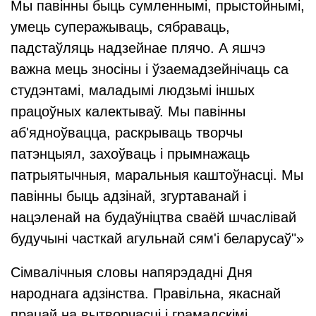
Мы павінны быць сумленнымі, прыстойнымі,
умець суперажываць, сябраваць,
падстаўляць надзейнае плячо. А яшчэ
важна мець зносіны і ўзаемадзейнічаць са
студэнтамі, маладымі людзьмі іншых
працоўных калектываў. Мы павінны
аб'ядноўвацца, раскрываць творчы
патэнцыял, захоўваць і прымнажаць
патрыятычныя, маральныя каштоўнасці. Мы
павінны быць адзінай, згуртаванай і
нацэленай на будаўніцтва сваёй шчаслівай
будучыні часткай агульнай сям'і беларусаў"»
Сімвалічныя словы напярэдадні Дня
народнага адзінства. Правільна, якаснай
працай на вытворчасці і грамадскімі