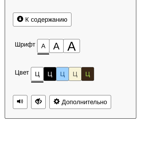
К содержанию
А
Шрифт
А
А
Цвет
Ц
Ц
Ц
Ц
Ц
Дополнительно