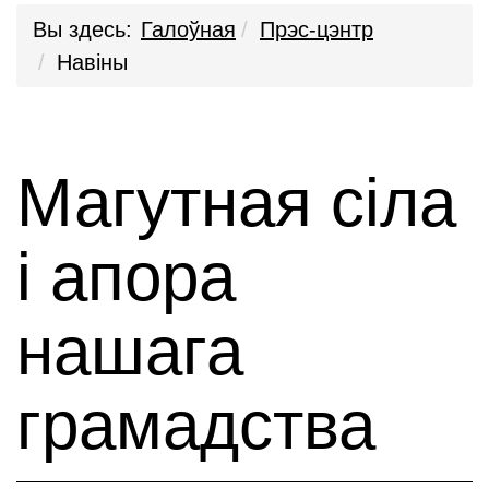
Вы здесь:
Галоўная
Прэс-цэнтр
Навіны
Магутная сіла
і апора
нашага
грамадства