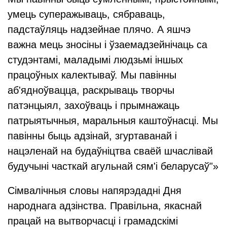
умець суперажываць, сябраваць,
падстаўляць надзейнае плячо. А яшчэ
важна мець зносіны і ўзаемадзейнічаць са
студэнтамі, маладымі людзьмі іншых
працоўных калектываў. Мы павінны
аб'ядноўвацца, раскрываць творчы
патэнцыял, захоўваць і прымнажаць
патрыятычныя, маральныя каштоўнасці. Мы
павінны быць адзінай, згуртаванай і
нацэленай на будаўніцтва сваёй шчаслівай
будучыні часткай агульнай сям'і беларусаў"»
Сімвалічныя словы напярэдадні Дня
народнага адзінства. Правільна, якаснай
працай на вытворчасці і грамадскімі