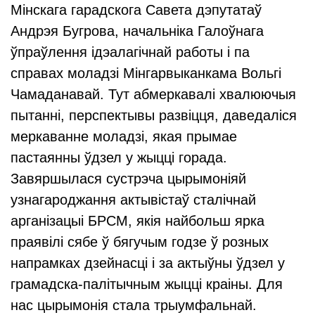
Мінскага гарадскога Савета дэпутатаў
Андрэя Бугрова, начальніка Галоўнага
ўпраўлення ідэалагічнай работы і па
справах моладзі Мінгарвыканкама Вольгі
Чамаданавай. Тут абмеркавалі хвалюючыя
пытанні, перспектывы развіцця, даведаліся
меркаванне моладзі, якая прымае
пастаянны ўдзел у жыцці горада.
Завяршылася сустрэча цырымоніяй
узнагароджання актывістаў сталічнай
арганізацыі БРСМ, якія найбольш ярка
праявілі сябе ў бягучым годзе ў розных
напрамках дзейнасці і за актыўны ўдзел у
грамадска-палітычным жыцці краіны. Для
нас цырымонія стала трыумфальнай.