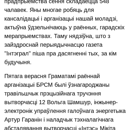
прадпрыемства сёння складаецца 548
чалавек. Яны многае робяць для
кансалідацыі і арганізацыі нашай моладзі,
актыўна ўдзельнічаюць у раённых, гарадскіх
мерапрыемствах. Таму нядзіўна, што з
зайздроснай перыядычнасцю газета
"Інтэграл" піша пра дасягненні тых, за кім
будучыня.
Пятага верасня Граматамі раённай
арганізацыі БРСМ былі ўзнагароджаны
травільшчык прэцызійнага тручэння
вытворчасці 12 Вольга Шамшур, інжынер-
электронік упраўлення галоўнага энергетыка
Артур Гаранін і наладчык тэхналагічнага
абсталявання вытворчасці «Інтэс» Мікіта