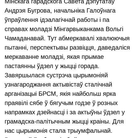
Мінскага гарадскога Савета дэпутатаў
Андрэя Бугрова, начальніка Галоўнага
ўпраўлення ідэалагічнай работы і па
справах моладзі Мінгарвыканкама Вольгі
Чамаданавай. Тут абмеркавалі хвалюючыя
пытанні, перспектывы развіцця, даведаліся
меркаванне моладзі, якая прымае
пастаянны ўдзел у жыцці горада.
Завяршылася сустрэча цырымоніяй
узнагароджання актывістаў сталічнай
арганізацыі БРСМ, якія найбольш ярка
праявілі сябе ў бягучым годзе ў розных
напрамках дзейнасці і за актыўны ўдзел у
грамадска-палітычным жыцці краіны. Для
нас цырымонія стала трыумфальнай.