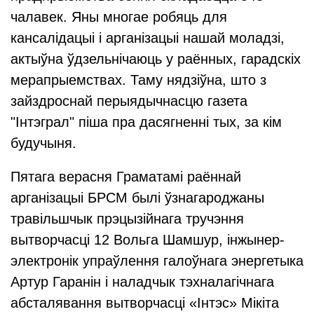
чалавек. Яны многае робяць для
кансалідацыі і арганізацыі нашай моладзі,
актыўна ўдзельнічаюць у раённых, гарадскіх
мерапрыемствах. Таму нядзіўна, што з
зайздроснай перыядычнасцю газета
"Інтэграл" піша пра дасягненні тых, за кім
будучыня.
Пятага верасня Граматамі раённай
арганізацыі БРСМ былі ўзнагароджаны
травільшчык прэцызійнага тручэння
вытворчасці 12 Вольга Шамшур, інжынер-
электронік упраўлення галоўнага энергетыка
Артур Гаранін і наладчык тэхналагічнага
абсталявання вытворчасці «Інтэс» Мікіта