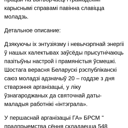
карыснымі справамі павінна славіцца
моладзь.
Детальное описание:
Дзякуючы іх энтузіязму і невычэрпнай энергіі
ў нашых калектывах заўсёды прысутнічаюць
пазітыўны настрой і прамяністыя ўсмешкі.
Шостага верасня Беларускі рэспубліканскі
саюз моладзі адзначыў 20 – годдзе з дня
стварэння арганізацыі, у ліку
ўзнагароджаных да святочнай даты-
маладыя работнікі «інтэграла».
У першаснай арганізацыі ГА» БРСМ "
прадпрыемства сёння складаецца 548