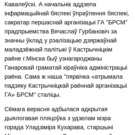
Кавалеўскі. А начальнік аддзела
інфармацыйнай бяспекі ўпраўлення бяспекі,
сакратар першаснай арганізацыі ГА "БРСМ"
прадпрыемства Вячаслаў Гурбановіч за
значны ўклад у рэалізацыю дзяржаўнай
маладзёжнай палітыкі ў Кастрычніцкім
раёне г.Мінска быў узнагароджаны
Ганаровай граматай кіраўніка адміністрацыі
раёна. Сама ж наша "пярвічка «атрымала
падзяку Кастрычніцкай раённай арганізацыі
ГА» БРСМ" сталіцы.
Сёмага верасня адбылася адкрытая
дыялогавая пляцоўка з удзелам мэра
горада Уладзіміра Кухарава, старшыні