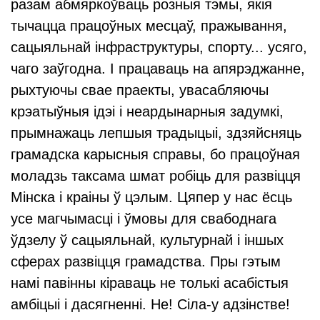
разам абмяркоўваць розныя тэмы, якія
тычацца працоўных месцаў, пражывання,
сацыяльнай інфраструктуры, спорту... усяго,
чаго заўгодна. І працаваць на апярэджанне,
рыхтуючы свае праекты, увасабляючы
крэатыўныя ідэі і неардынарныя задумкі,
прымнажаць лепшыя традыцыі, здзяйсняць
грамадска карысныя справы, бо працоўная
моладзь таксама шмат робіць для развіцця
Мінска і краіны ў цэлым. Цяпер у нас ёсць
усе магчымасці і ўмовы для свабоднага
ўдзелу ў сацыяльнай, культурнай і іншых
сферах развіцця грамадства. Пры гэтым
намі павінны кіраваць не толькі асабістыя
амбіцыі і дасягненні. Не! Сіла-у адзінстве!