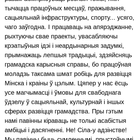
тычацца працоўных месцаў, пражывання,
сацыяльнай інфраструктуры, спорту... усяго,
чаго заўгодна. І працаваць на апярэджанне,
рыхтуючы свае праекты, увасабляючы
крэатыўныя ідэі і неардынарныя задумкі,
прымнажаць лепшыя традыцыі, здзяйсняць
грамадска карысныя справы, бо працоўная
моладзь таксама шмат робіць для развіцця
Мінска і краіны ў цэлым. Цяпер у нас ёсць
усе магчымасці і ўмовы для свабоднага
ўдзелу ў сацыяльнай, культурнай і іншых
сферах развіцця грамадства. Пры гэтым
намі павінны кіраваць не толькі асабістыя
амбіцыі і дасягненні. Не! Сіла-у адзінстве!
Мы павінны быць сумленнымі, прыстойнымі,